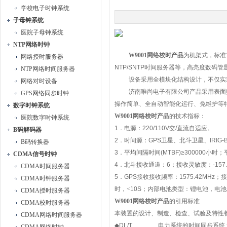
学校电子时钟系统
子母钟系统
医院子母钟系统
NTP网络时钟
W9001
网络校时产品
为机架式，标准
网络授时服务器
NTP/SNTP
时间服务器等，高亮度数码管
NTP网络时间服务器
设备采用全模块化结构设计，不仅实
网络对时设备
济南唯尚电子有限公司产品采用表面
GPS网络同步时钟
操作简单、全自动智能化运行、免维护等
数字时钟系统
W9001
网络校时产品
的技术指标：
医院数字时钟系统
1
．电源：
220/110V
交
/
直流自适应。
B码解码器
2
．时间源：
GPS
卫星、北斗卫星、
IRIG-
B码转换器
3
．平均间隔时间
(MTBF)≥300000
小时；
CDMA信号时钟
4
．北斗接收通道：
6
；
接收灵敏度：
-157
CDMA时间服务器
5
．
GPS
接收接收频率：
1575.42MHz
；接
CDMA时钟服务器
时，<
10S
；内部电池类型：锂电池，电池
CDMA授时服务器
W9001
网络校时产品
的引用标准
CDMA校时服务器
本装置的设计、制造、检查、试验及特性
CDMA网络时间服务器
◆
DL/T
电力系统的时间同步系统