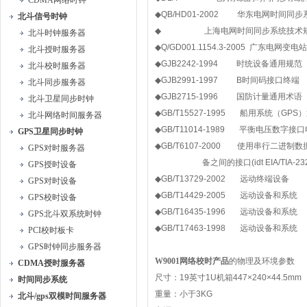
CDMA网络时钟
◆
QB/HD01-2002
华东电网时间同步
北斗信号时钟
◆
上海电网时间同步系统技术
北斗时钟服务器
◆
Q/GD001.1154.3-2005
广东电网变电站
北斗授时服务器
◆
GJB2242-1994
时统设备通用规范
北斗校时服务器
◆
GJB2991-1997
B
时间码接口终端
北斗同步服务器
◆
GJB2715-1996
国防计量通用术语
北斗卫星同步时钟
◆
GB/T15527-1995
船用系统（
GPS
）
北斗网络时间服务器
◆
GB/T11014-1989
平衡电压数字接口
GPS卫星同步时钟
◆
GB/T6107-2000
使用串行二进制数
GPS对时服务器
备之间的接口
(idt EIA/TIA-23
GPS授时设备
◆
GB/T13729-2002
远动终端设备
GPS对时设备
◆
GB/T14429-2005
远动设备和系统
GPS校时设备
◆
GB/T16435-1996
远动设备和系统
GPS北斗双系统时钟
◆
GB/T17463-1998
远动设备和系统
PCI校时板卡
GPS时钟同步服务器
W9001
网络校时产品
的物理及环境参数
CDMA授时服务器
尺寸：
19
英寸
1U
机箱
447×240×44.5mm
时间同步系统
重量：小于
3KG
北斗/gps双模时间服务器