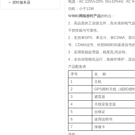
电源：
AC 220V±20% 50±10%Hz AC 9
授时服务器
功耗：小于
12W
W9001
网络校时产品
的特点：
1
．高品质的工业级元件，高水准的电气
干扰性能与可靠性。
2
．支持单
GPS
、单北斗、单
CDMA
、双
G
号、
CDMA
信号、外部
B
码时间基准信号
3
．采用双核处理器，精度高
,
同步快。
4
．全自动智能化运行，免操作维护，适
产品配套表
序号
名
称
1
主机
2
GPS
授时天线（或
BD
授
3
避雷器
4
天线安装支架
5
合格证
6
使用说明书
7
保修卡
选件：