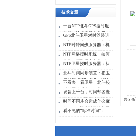
技术文章
一台NTP北斗GPS授时服
务器，让机房设备共用一
GPS北斗卫星对时器装进
张“时刻表”
机柜，机房才敢说“时间统
NTP时钟同步服务器：机
一”
房里的隐形时间指挥官
NTP网络授时系统，如何
稳住一座数据中心的“心
NTP卫星授时服务器：从
跳”？
卫星拿时间塞进网线发给
北斗时间同步装置：把卫
设备
星时间“翻译”成设备能读
不看表，看卫星：北斗校
懂的信号
时装置给系统一个共同的
设备上千台，时间却各走
时间原点
各的？GPS卫星对时服务
共 2 
时间不同步会造成什么麻
器能做什么？
烦？GPS标准时间服务器
看不见的“标准时间”：
解决的不只是校时
GPS网络同步时钟如何为
行业运转校准节奏