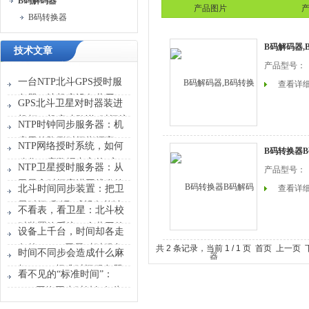
B码解码器
产品图片
产
B码转换器
B码解码器,
技术文章
产品型号：
一台NTP北斗GPS授时服
查看详
务器，让机房设备共用一
GPS北斗卫星对时器装进
张“时刻表”
机柜，机房才敢说“时间统
NTP时钟同步服务器：机
一”
房里的隐形时间指挥官
NTP网络授时系统，如何
B码转换器
稳住一座数据中心的“心
NTP卫星授时服务器：从
产品型号：
跳”？
卫星拿时间塞进网线发给
北斗时间同步装置：把卫
查看详
设备
星时间“翻译”成设备能读
不看表，看卫星：北斗校
懂的信号
时装置给系统一个共同的
设备上千台，时间却各走
时间原点
各的？GPS卫星对时服务
共 2 条记录，当前 1 / 1 页 首页 上一
时间不同步会造成什么麻
器能做什么？
烦？GPS标准时间服务器
看不见的“标准时间”：
解决的不只是校时
GPS网络同步时钟如何为
行业运转校准节奏