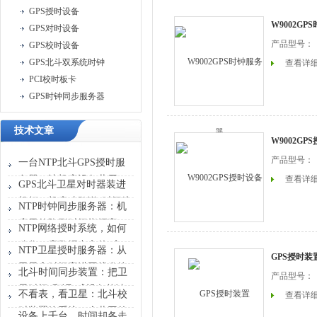
GPS授时设备
W9002GP
GPS对时设备
产品型号：
GPS校时设备
GPS北斗双系统时钟
查看详
PCI校时板卡
GPS时钟同步服务器
技术文章
W9002GP
产品型号：
一台NTP北斗GPS授时服
务器，让机房设备共用一
查看详
GPS北斗卫星对时器装进
张“时刻表”
机柜，机房才敢说“时间统
NTP时钟同步服务器：机
一”
房里的隐形时间指挥官
NTP网络授时系统，如何
稳住一座数据中心的“心
NTP卫星授时服务器：从
GPS授时装
跳”？
卫星拿时间塞进网线发给
北斗时间同步装置：把卫
产品型号：
设备
星时间“翻译”成设备能读
不看表，看卫星：北斗校
查看详
懂的信号
时装置给系统一个共同的
设备上千台，时间却各走