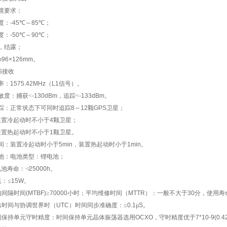
境要求：
度：
-45
℃～
85
℃；
度：
-50
℃～
90
℃；
，结露；
φ
96×126mm
。
S
接收
率：
1575.42MHz
（
L1
信号）。
敏度：捕获<
-130dBm
，追踪<
-133dBm
。
踪：正常状态下可同时追踪
8
～
12
颗
GPS
卫星；
装置冷起动时不小于
4
颗卫星；
装置热起动时不小于
1
颗卫星。
间：装置冷起动时小于
5min
，装置热起动时小于
1min
。
池：电池类型：锂电池；
电池寿命：≮
25000h
。
：≤
15W
。
均间隔时间
(MTBF)
≥
70000
小时；平均维修时间（
MTTR
）：一般不大于
30
分，使用寿
出时间与协调世界时（
UTC
）时间同步准确度：≤
0.1
μ
S
。
间保持单元守时精度：时间保持单元晶体振荡器选用
OCXO
，守时精度优于
7*10-9(0.4