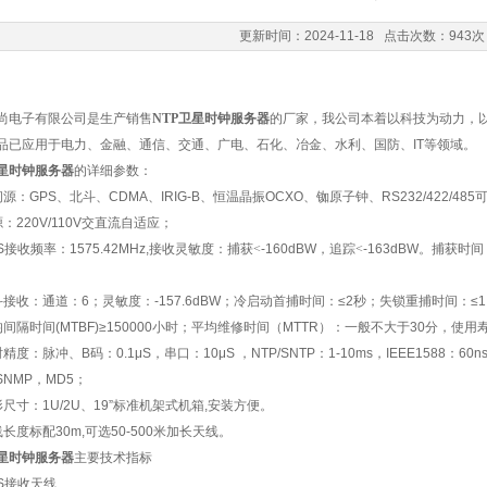
更新时间：2024-11-18 点击次数：943次
尚电子有限公司是生产销售
NTP
卫星时钟服务器
的厂家，我公司本着以科技为动力，
品已应用于电力、金融、通信、交通、广电、石化、冶金、水利、国防、
IT
等领域。
星时钟服务器
的详细参数：
间源：
GPS
、北斗、
CDMA
、
IRIG-B
、恒温晶振
OCXO
、铷原子钟、
RS232/422/485
源：
220V/110V
交直流自适应；
S
接收频率：
1575.42MHz,
接收灵敏度：捕获<
-160dBW
，追踪<
-163dBW
。捕获时间
。
斗接收：通道：
6
；灵敏度：
-157.6dBW
；冷启动首捕时间：
≤2
秒；失锁重捕时间：
≤
均间隔时间
(MTBF)≥150000
小时；平均维修时间（
MTTR
）：一般不大于
30
分，使用
时精度：脉冲、
B
码：
0.1μS
，串口：
10μS
，
NTP/SNTP
：
1-10ms
，
IEEE1588
：
60n
SNMP
，
MD5
；
形尺寸：
1U/2U
、
19”
标准机架式机箱
,
安装方便。
线长度标配
30m,
可选
50-500
米加长天线。
星时钟服务器
主要技术指标
S
接收天线