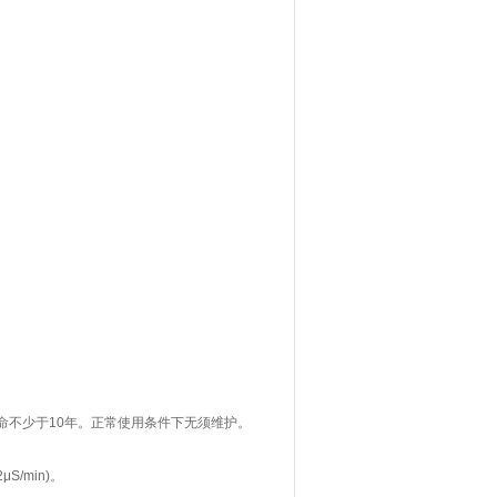
命不少于
10
年。正常使用条件下无须维护。
2μS/min)
。