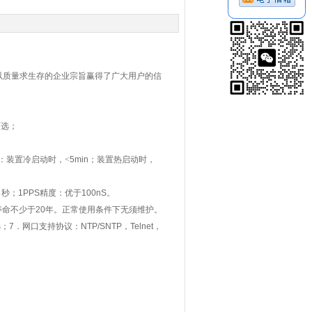
以质量求生存的企业宗旨赢得了广大用户的信
可选；
：装置冷启动时，<
5min
；装置热启动时，
1
秒；
1PPS
精度：优于
100nS
。
寿命不少于
20
年。正常使用条件下无须维护。
s
；
7
．网口支持协议：
NTP/SNTP
，
Telnet
，