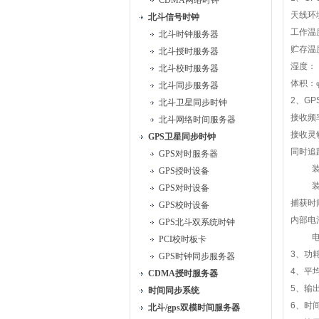
CDMA网络时钟
天线环
北斗信号时钟
工作温
北斗时钟服务器
贮存温
北斗授时服务器
湿度：
北斗校时服务器
体积：
北斗同步服务器
2
、
GP
北斗卫星同步时钟
接收频
北斗网络时间服务器
接收灵
GPS卫星同步时钟
同时追
GPS对时服务器
GPS授时设备
GPS对时设备
捕获时
GPS校时设备
内部电
GPS北斗双系统时钟
PCI校时板卡
3
、功耗
GPS时钟同步服务器
4
、平
CDMA授时服务器
5
、输
时间同步系统
6
、时
北斗/gps双模时间服务器