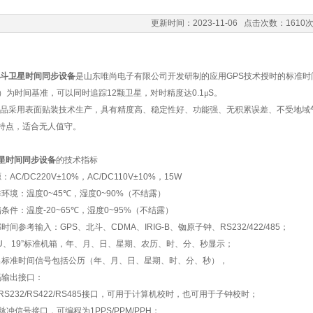
更新时间：2023-11-06 点击次数：1610
斗卫星时间同步设备
是山东唯尚电子有限公司开发研制的应用
GPS
技术授时的标准时
）为时间基准，可以同时追踪
12
颗卫星，对时精度达
0.1
μ
S
。
品采用表面贴装技术生产，具有精度高、稳定性好、功能强、无积累误差、不受地域
特点，适合无人值守。
星时间同步设备
的技术指标
源：
AC/DC220V±10%
，
AC/DC110V±10%
，
15W
作环境：温度
0~45℃
，湿度
0~90%
（不结露）
储条件：温度
-20~65℃
，湿度
0~95%
（不结露）
部时间参考输入：
GPS
、北斗、
CDMA
、
IRIG-B
、铷原子钟、
RS232/422/485
；
U
、
19”
标准机箱，年、月、日、星期、农历、时、分、秒显示；
出标准时间信号包括公历（年、月、日、星期、时、分、秒），
码输出接口：
RS232/RS422/RS485
接口，可用于计算机校时，也可用于子钟校时；
脉冲信号接口，可编程为
1PPS/PPM/PPH
；