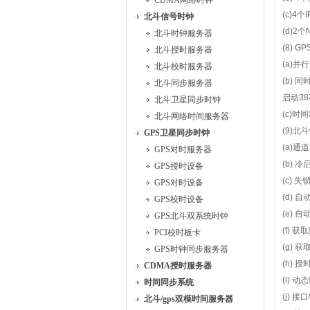
CDMA网络时钟
(c)4
个
I
北斗信号时钟
(d)2
个
北斗时钟服务器
(8) GP
北斗授时服务器
(a)
并行
北斗校时服务器
(b)
同
北斗同步服务器
启动
38
北斗卫星同步时钟
(c)
时间
北斗网络时间服务器
(9)
北斗
GPS卫星同步时钟
(a)
通道
GPS对时服务器
(b)
冷
GPS授时设备
(c)
失
GPS对时设备
(d)
自
GPS校时设备
(e)
自
GPS北斗双系统时钟
(f)
获取
PCI校时板卡
(g)
获
GPS时钟同步服务器
(h)
授
CDMA授时服务器
(i)
动态
时间同步系统
(j)
接口
北斗/gps双模时间服务器