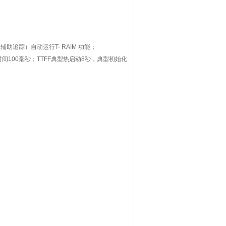
波辅助追踪）自动运行
T- RAIM
功能；
时间
100
毫秒；
TTFF
典型热启动
8
秒，典型初始化