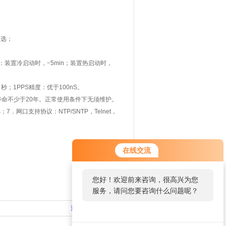
可选；
：装置冷启动时，<
5min
；装置热启动时，
1
秒；
1PPS
精度：优于
100nS
。
寿命不少于
20
年。正常使用条件下无须维护。
s
；
7
．网口支持协议：
NTP/SNTP
，
Telnet
，
在线交流
您好！欢迎前来咨询，很高兴为您
服务，请问您要咨询什么问题呢？
返回列表
|
返回顶部