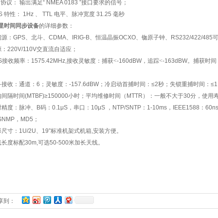
口协议：
输出满足
“ NMEA 0183 ”
接口要求的信号；
PS
特性：
1Hz
、
TTL
电平、脉冲宽度
31.25
毫秒
星时间同步设备
的详细参数：
间源：
GPS
、北斗、
CDMA
、
IRIG-B
、恒温晶振
OCXO
、铷原子钟、
RS232/422/485
源：
220V/110V
交直流自适应；
S
接收频率：
1575.42MHz,
接收灵敏度：捕获<
-160dBW
，追踪<
-163dBW
。捕获时间
。
斗接收：通道：
6
；灵敏度：
-157.6dBW
；冷启动首捕时间：
≤2
秒；失锁重捕时间：
≤
均间隔时间
(MTBF)≥150000
小时；平均维修时间（
MTTR
）：一般不大于
30
分，使用
时精度：脉冲、
B
码：
0.1μS
，串口：
10μS
，
NTP/SNTP
：
1-10ms
，
IEEE1588
：
60n
SNMP
，
MD5
；
形尺寸：
1U/2U
、
19”
标准机架式机箱
,
安装方便。
线长度标配
30m,
可选
50-500
米加长天线。
享到：