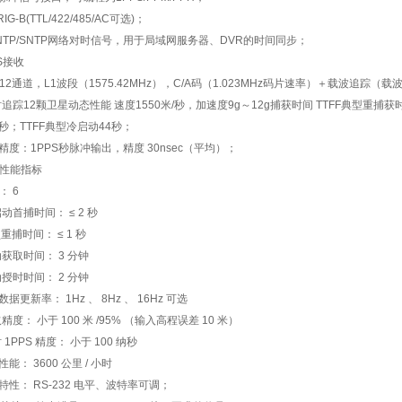
RIG-B(TTL/422/485/AC
可选
)
；
NTP/SNTP
网络对时信号，用于局域网服务器、
DVR
的时间同步；
S
接收
12
通道，
L1
波段（
1575.42MHz
），
C/A
码（
1.023MHz
码片速率）＋载波追踪（载
时追踪
12
颗卫星动态性能
速度
1550
米
/
秒，加速度
9g
～
12g
捕获时间
TTFF
典型重捕获
秒；
TTFF
典型冷启动
44
秒；
精度：
1PPS
秒脉冲输出，精度
30nsec
（平均）；
性能指标
：
6
启动首捕时间：
≤ 2
秒
锁重捕时间：
≤ 1
秒
动获取时间：
3
分钟
动授时时间：
2
分钟
数据更新率：
1Hz
、
8Hz
、
16Hz
可选
取精度：
小于
100
米
/95%
（输入高程误差
10
米）
时
1PPS
精度：
小于
100
纳秒
性能：
3600
公里
/
小时
特性：
RS-232
电平、波特率可调；