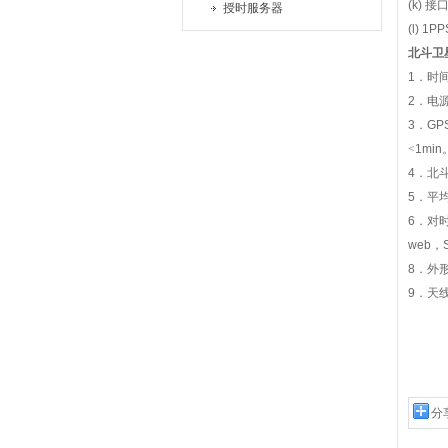
(k)
接
授时服务器
(l) 1P
北斗卫
1
．时
2
．电
3
．
GP
<
1min
4
．北
5
．平
6
．对
web
，
8
．外
9
．天
分