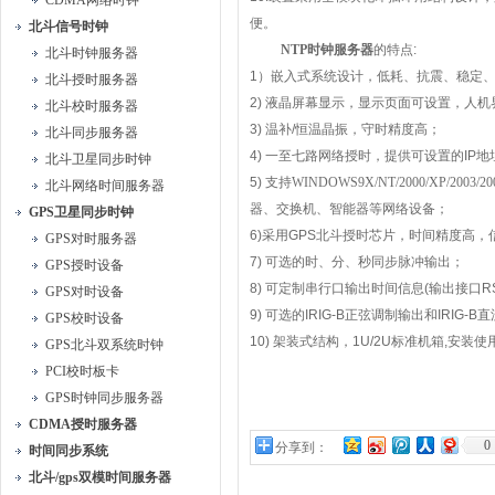
CDMA网络时钟
便。
北斗信号时钟
NTP
时钟服务器
的特点
:
北斗时钟服务器
1
）嵌入式系统设计，低耗、抗震、稳定
北斗授时服务器
2)
液晶屏幕显示，显示页面可设置，人机
北斗校时服务器
3)
温补
/
恒温晶振，守时精度高；
北斗同步服务器
4)
一至七路网络授时，提供可设置的
IP
地
北斗卫星同步时钟
5)
支持
WINDOWS9X/NT/2000/XP/2003/2008
北斗网络时间服务器
器、交换机、智能器等网络设备
；
GPS卫星同步时钟
6)
采用
GPS
北斗授时芯片，时间精度高，
GPS对时服务器
7)
可选的时、分、秒同步脉冲输出；
GPS授时设备
8)
可定制串行口输出时间信息
(
输出接口
R
GPS对时设备
9)
可选的
IRIG-B
正弦调制输出和
IRIG-B
直
GPS校时设备
10)
架装式结构，
1U/2U
标准机箱
,
安装使
GPS北斗双系统时钟
PCI校时板卡
GPS时钟同步服务器
CDMA授时服务器
0
分享到：
时间同步系统
北斗/gps双模时间服务器