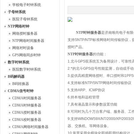
学校电子时钟系统
子母钟系统
医院子母钟系统
NTP网络时钟
NTP
时钟服务器
是济南唯尚电子有限
网络授时服务器
支持
SNTP/NTP
标准网络时间传输协议，
NTP网络时间服务器
授时产品。
网络对时设备
NTP
时钟服务器
的功能：
GPS网络同步时钟
1.
北斗
GPS
双系统互为备用设计，可靠性
数字时钟系统
2.
*的北斗
GPS
信号性能监测，自动或手动
医院数字时钟系统
3.
提供高精度网络授时、串口授时和
1PPS
B码解码器
4.
支持标准
NTP/SNTP
网络时间传输协议
B码转换器
5.
支持
ARP
、
ICMP
协议
CDMA信号时钟
6.
持本地和远程管理
CDMA时间服务器
7.
具有液晶显示和参数设置功能
CDMA时钟服务器
8.
可同时为几十万台客户端、服务器、工
CDMA授时服务器
9.
支持
WINDOWS9X/NT/2000/XP/2003/20
CDMA校时服务器
器、交换机、等网络设备。
CDMA网络时间服务器
10.
装置采用全模块化即插即用结构设计，