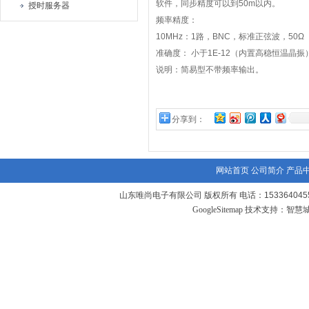
软件，同步精度可以到
50m
以内。
授时服务器
频率精度：
10MHz
：
1
路，
BNC
，标准正弦波，
50Ω
准确度：
小于
1E-12
（内置高稳恒温晶振
说明：简易型不带频率输出。
分享到：
网站首页
公司简介
产品
山东唯尚电子有限公司 版权所有 电话：1533640455
GoogleSitemap
技术支持：
智慧