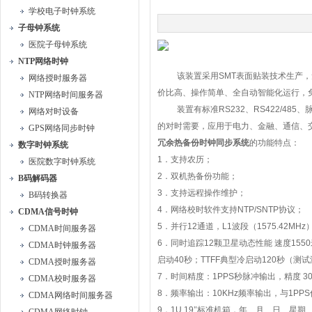
学校电子时钟系统
子母钟系统
医院子母钟系统
NTP网络时钟
该装置采用
SMT
表面贴装技术生产，
网络授时服务器
价比高、操作简单、全自动智能化运行，
NTP网络时间服务器
装置有标准
RS232
、
RS422/485
、
网络对时设备
的对时需要，应用于电力、金融、通信、
GPS网络同步时钟
冗余热备份时钟同步系统
的功能特点：
数字时钟系统
1
．支持农历；
医院数字时钟系统
2
．双机热备份功能；
B码解码器
3
．支持远程操作维护；
B码转换器
4
．网络校时软件支持
NTP/SNTP
协议；
CDMA信号时钟
5
．并行
12
通道，
L1
波段（
1575.42MHz
CDMA时间服务器
6
．同时追踪
12
颗卫星动态性能
速度
1550
CDMA时钟服务器
启动
40
秒；
TTFF
典型冷启动
120
秒（测试
CDMA授时服务器
7
．时间精度：
1PPS
秒脉冲输出，精度
30
CDMA校时服务器
8
．频率输出：
10KHz
频率输出，与
1PPS
CDMA网络时间服务器
9
．
1U 19
"标准机箱，年、月、日、星期