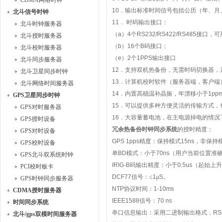
CDMA网络时钟
10
．输出标准时间信号包括公历（年、月
北斗信号时钟
11
．
时码输出接口：
北斗时钟服务器
（
a
）
4
个
RS232/RS422/RS485
接口，可
北斗授时服务器
（
b
）
16
个
B
码接口；
北斗校时服务器
（
e
）
2
个
1PPS
输出接口
北斗同步服务器
12
．支持双机热备份，无需时码切换器，
北斗卫星同步时钟
13
．计算机校时软件（服务器端，客户端
北斗网络时间服务器
14
．内置高稳温补晶振，年漂移小于
1pp
GPS卫星同步时钟
15
．可以提供多种方便灵活的传输方式，
GPS对时服务器
16
．大容量蓄电池，在主电源掉电的情况
GPS授时设备
冗余热备份时钟同步系统
的授时精度：
GPS对时设备
GPS 1pps
精度：保持模式
15ns
，非保持
GPS校时设备
单
BD
模式：小于
70ns
（用户当前位置准
GPS北斗双系统时钟
IRIG-B
码输出精度：小于
0.5us
（起始上升
PCI校时板卡
DCF77
信号：≤
1
μ
S
。
GPS时钟同步服务器
NTP
协议时间：
1-10ms
CDMA授时服务器
IEEE1588
信号：
70 ns
时间同步系统
串口信息输出：采用二进制输出格式，
RS
北斗/gps双模时间服务器