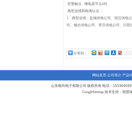
告警触点
继电器节点
4
对
典型业绩和检测认证：
1
．典型业绩：盐城供电公司、宿迁供电公
司、烟台供电公司、枣庄供电公司、日照
分享到：
网站首页
公司简介
产品
山东唯尚电子有限公司 版权所有 电话：1533640455
GoogleSitemap
技术支持：
智慧