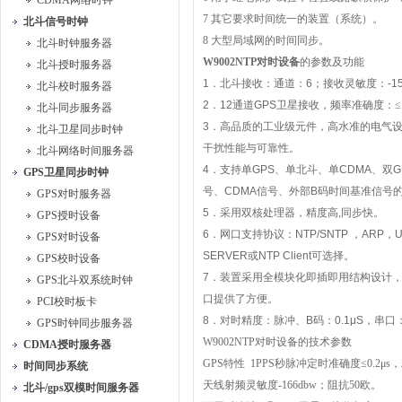
CDMA网络时钟
7
其它要求时间统一的装置（系统）。
北斗信号时钟
8
大型局域网的时间同步。
北斗时钟服务器
W9002NTP
对时设备
的参数及功能
北斗授时服务器
1
．北斗接收：通道：
6
；
接收灵敏度：
-1
北斗校时服务器
2
．
12
通道
GPS
卫星接收，频率准确度：≤
北斗同步服务器
3
．高品质的工业级元件，高水准的电气
北斗卫星同步时钟
干扰性能与可靠性。
北斗网络时间服务器
4
．支持单
GPS
、单北斗、单
CDMA
、双
G
GPS卫星同步时钟
号、
CDMA
信号、外部
B
码时间基准信号
GPS对时服务器
5
．采用双核处理器，精度高
,
同步快。
GPS授时设备
6
．网口支持协议：
NTP/SNTP
，
ARP
，
U
GPS对时设备
SERVER
或
NTP Client
可选择。
GPS校时设备
7
．装置采用全模块化即插即用结构设计
GPS北斗双系统时钟
口提供了方便。
PCI校时板卡
8
．对时精度：脉冲、
B
码：
0.1μS
，串口
GPS时钟同步服务器
W9002NTP
对时设备的技术参数
CDMA授时服务器
GPS
特性
1PPS
秒脉冲定时准确度≤
0.2
μ
s
，
时间同步系统
天线射频灵敏度
-166dbw
；阻抗
50
欧。
北斗/gps双模时间服务器