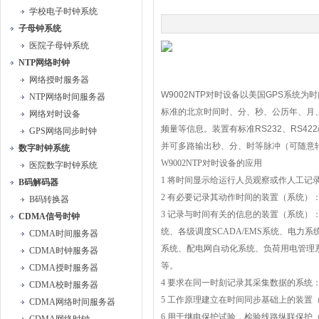
学校电子时钟系统
子母钟系统
医院子母钟系统
NTP网络时钟
网络授时服务器
W9002NTP
对时设备以美国
GPS
系统为时
NTP网络时间服务器
标准的北京时间时、分、秒、公历年、月
网络对时设备
频量等信息。装置有标准
RS232
、
RS422
GPS网络同步时钟
并可多路输出秒、分、时等脉冲（可随意
数字时钟系统
W9002NTP
对时设备的应用
医院数字时钟系统
1
将时间显示给运行人员观察或作人工记
B码解码器
2
有必要记录其动作时间的装置（系统）
B码转换器
3
记录与时间有关的信息的装置（系统）
CDMA信号时钟
统、各级调度
SCADA/EMS
系统、电力系
CDMA时间服务器
系统、配电网自动化系统、负荷用电管理
CDMA时钟服务器
等。
CDMA授时服务器
4
要求在同一时刻记录其采集数据的系统
CDMA校时服务器
5
工作原理建立在时间同步基础上的装置
CDMA网络时间服务器
6
用于继电保护试验，检验线路纵联保护