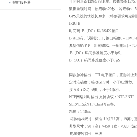
可同时追踪
12
颗
GPS
卫星。接收频率
1575
授时服务器
数据重现时间：热启动≤
20
秒，冷启动≤
1.5
GPS
天线的馈线长
30
米 （特别要求可定制
IRIG-B
时间码
B
（
DC
）码
RS422
接口
B(AC)
码， 调制比
3:1 ,
输出幅度
0
～
10VP-
典型值
6VP-P
，阻抗
600
Ω
,
平衡输出
(
不共
B
（
DC
）码同步准确度小于
1
μ
S
。
B
（
AC
）码同步准确度小于
8
μ
S
同步脉冲输出
TTL
电平接口，正脉冲上
定时准确度：接收
GPS
时，小于
0.2
微秒。
接收
B
（
DC
）码时，小于
1
微秒。
NTP
网络对时输出
支持协议：
NTP/SNTP
SERVER
或
NTP Client
可选择。
精度：
1-10ms
箱体结构尺寸
标准
1U
或
2U
高，
19
英寸
典型尺寸：
90
（高）×
450
（宽）×
320
（深
电磁兼容特性
三级