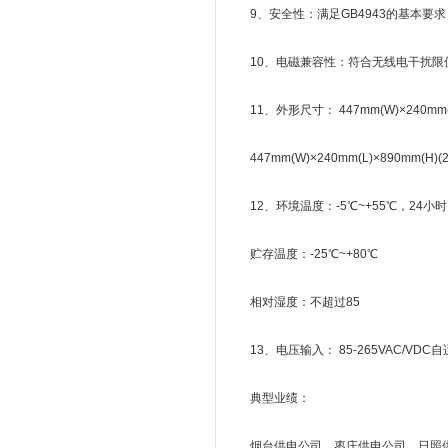
9、安全性：满足GB4943的基本要求，
10、电磁兼容性：符合无线电干扰限值GB-
11、外形尺寸： 447mm(W)×240mm(L)×
447mm(W)×240mm(L)×890mm(H)(2
12、环境温度：-5℃~+55℃，24小
贮存温度：-25℃~+80℃
相对湿度：不超过85
13、电压输入： 85-265VAC/VDC自适
典型业绩：
烟台供电公司、枣庄供电公司、日照供