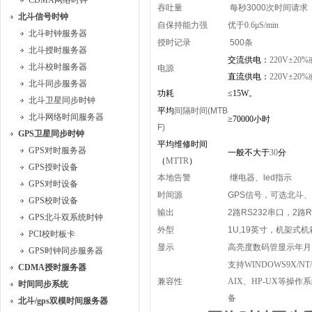
CDMA网络时钟
吞吐量
每秒
3000
次时间请求
北斗信号时钟
自保持能力强
优于
0.6
μS
/min
北斗时钟服务器
授时记录
500
条
北斗授时服务器
交流供电：
220V±20%
北斗校时服务器
电源
直流供电：
220V±20%
北斗同步服务器
功耗
≤15W
。
北斗卫星同步时钟
平均
间隔时间
(MTB
北斗网络时间服务器
≥70000
小时
F)
GPS卫星同步时钟
平均维修时间
GPS对时服务器
一般不大于
30
分
（
MTTR
）
GPS授时设备
本地告警
继电器、
led
指示
GPS对时设备
时间源
GPS
信号，可选北斗、
GPS校时设备
输出
2
路
RS232
串口，
2
路
R
GPS北斗双系统时钟
外型
1U,19
英寸，机架式机
PCI校时板卡
显示
高亮度数码管显示年月
GPS时钟同步服务器
支持
WINDOWS9X/NT/2
CDMA授时服务器
兼容性
AIX
、
HP-UX
等操作系
时间同步系统
备
北斗/gps双模时间服务器