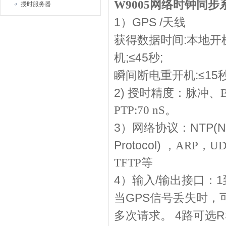
W9005
网络时钟同步
授时服务器
1
GPS /
）
天线
:
获得数据时间
本地开
;≤45
;
机
秒
:≤15
瞬间断电重开机
2)
授时精度：脉冲、
PTP:70 nS
。
3
NTP(Ne
）网络协议：
Protocol)
，
ARP
，
UD
TFTP
等
4
/
1
）输入
输出接口：
GPS
当
信号丢失时，
4
R
多次请求。
路可选