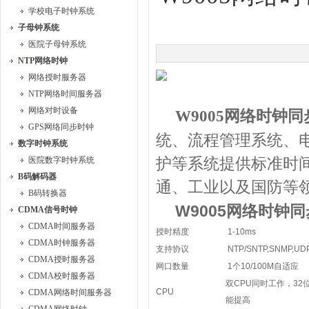
学校电子时钟系统
子母钟系统
医院子母钟系统
NTP网络时钟
网络授时服务器
NTP网络时间服务器
网络对时设备
W9005
网络时钟同
GPS网络同步时钟
统、流程管理系统、
数字时钟系统
医院数字时钟系统
护等系统提供标准时
B码解码器
通、工业以及国防等
B码转换器
W9005
网络时钟同
CDMA信号时钟
CDMA时间服务器
授时精度
1-10ms
CDMA时钟服务器
支持协议
NTP/SNTP,SNMP,UDP,
CDMA授时服务器
网口数量
1
个
10/100M
自适应
CDMA校时服务器
双
CPU
同时工作，
32
CPU
CDMA网络时间服务器
能提高