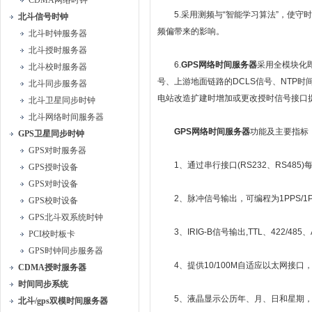
CDMA网络时钟
5.采用测频与“智能学习算法”，使守时电
北斗信号时钟
频偏带来的影响。
北斗时钟服务器
北斗授时服务器
6.
GPS
网络时间服务器
采用全模块化
北斗校时服务器
号、上游地面链路的DCLS信号、NTP
北斗同步服务器
电站改造扩建时增加或更改授时信号接口
北斗卫星同步时钟
北斗网络时间服务器
GPS
网络时间服务器
功能及主要指标
GPS卫星同步时钟
GPS对时服务器
1、通过串行接口(RS232、RS48
GPS授时设备
GPS对时设备
2、脉冲信号输出，可编程为1PPS/1PP
GPS校时设备
GPS北斗双系统时钟
3、IRIG-B信号输出,TTL、422/485
PCI校时板卡
GPS时钟同步服务器
4、提供10/100M自适应以太网接口，支
CDMA授时服务器
时间同步系统
5、液晶显示公历年、月、日和星期，
北斗/gps双模时间服务器