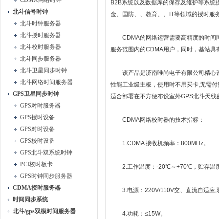
CDMA网络时钟
B2B系统以及数据库的保存及维护等系
北斗信号时钟
金、国防、、教育、、IT等领域的授时服
北斗时钟服务器
北斗授时服务器
CDMA的网络运营需要高精度的时间同步
北斗校时服务器
服务范围内的CDMA用户，同时，基站
北斗同步服务器
北斗卫星同步时钟
该产品是济南唯尚电子有限公司精心设计
北斗网络时间服务器
性能工业级主板，使用时不用买卡,无需付
GPS卫星同步时钟
适合部署在不方便布设室外GPS北斗天线
GPS对时服务器
GPS授时设备
CDMA网络校时器的技术指标：
GPS对时设备
GPS校时设备
1.CDMA 接收机频率：800MHz。
GPS北斗双系统时钟
PCI校时板卡
2.工作温度：-20℃～+70℃，贮存温度
GPS时钟同步服务器
CDMA授时服务器
3.电源：220V/110V交、直流自适应
时间同步系统
北斗/gps双模时间服务器
4.功耗：≤15W。