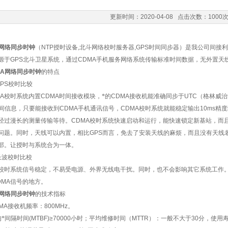
更新时间：2020-04-08 点击次数：1000
网络同步时钟
（
NTP
授时设备
,
北斗网络校时服务器
,GPS
时间同步器）是我公司间接利
源于
GPS
北斗卫星系统，通过
CDMA
手机服务网络系统传输标准时间数据，无外置天
A
网络同步时钟
的特点
PS
校时比较
A
校时系统内置
CDMA
时间接收模块，*的
CDMA
接收机能准确同步于
UTC
（格林威治
间信息，只要能接收到
CDMA
手机通讯信号，
CDMA
校时系统就能稳定输出
10ms
精度
经过漫长的测量传输等待。
CDMA
校时系统快速启动和运行，能快速锁定新基站，而
问题。同时，天线可以内置，相比
GPS
而言，免去了安装天线的麻烦，而且没有天线
部。让授时与系统合为一体。
长波校时比校
校时系统信号稳定，不易受电源、外界无线电干扰。同时，也不会影响其它系统工作
DMA
信号的地方。
网络同步时钟
的技术指标
MA
接收机频率：
800MHz
。
均*间隔时间
(MTBF)≥70000
小时；平均维修时间（
MTTR
）：一般不大于
30
分，使用