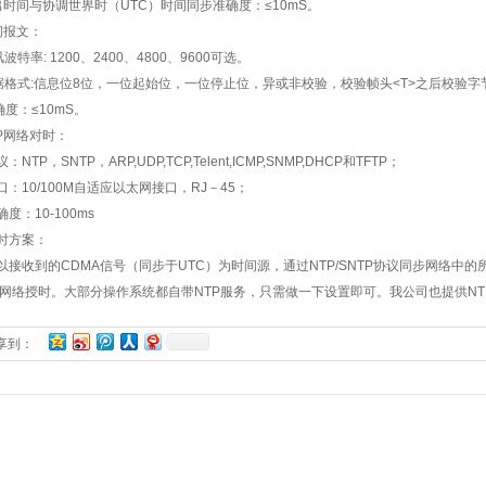
出时间与协调世界时（
UTC
）时间同步准确度：
≤10mS
。
间报文：
讯波特率
: 1200
、
2400
、
4800
、
9600
可选。
据格式
:
信息位
8
位，一位起始位，一位停止位，异或非校验，校验帧头
<T>
之后校验字
确度：
≤10mS
。
P
网络对时：
议：
NTP
，
SNTP
，
ARP,UDP,TCP,Telent,ICMP,SNMP,DHCP
和
TFTP
；
口：
10/100M
自适应以太网接口，
RJ
－
45
；
确度：
10-100ms
时方案：
以接收到的
CDMA
信号（同步于
UTC
）为时间源，通过
NTP/SNTP
协议同步网络中的
网络授时。大部分操作系统都自带
NTP
服务，只需做一下设置即可。我公司也提供
NT
享到：