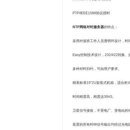
PTP/IEEE1588协议授时
NTP
网络对时服务器
的特点：
采用对值班工作人员透明环设计，时间
Easy控制技术设计，232/422转换
多种对时归约，可由用户要求。
精美标准19”2U架装式机箱，适合柜
时间精度高，精度达30nS。
卫星信号接收，不受电厂、变电站的地
装置的所有时钟信号输出均经过光电隔