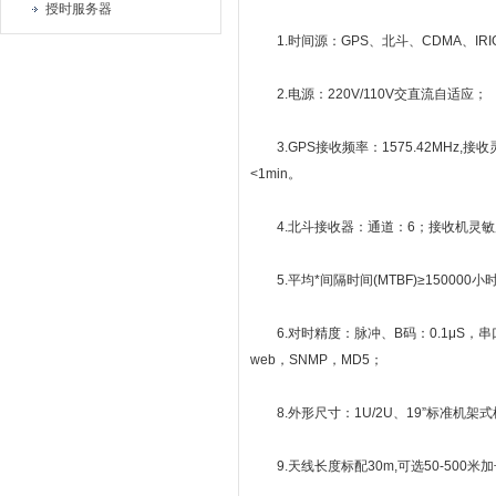
授时服务器
1.时间源：GPS、北斗、CDMA、IRIG-
2.电源：220V/110V交直流自适应；
3.GPS接收频率：1575.42MHz,接
<1min。
4.北斗接收器：通道：6；接收机灵敏度：-
5.平均*间隔时间(MTBF)≥15000
6.对时精度：脉冲、B码：0.1μS，串口：10μ
web，SNMP，MD5；
8.外形尺寸：1U/2U、19”标准机架式
9.天线长度标配30m,可选50-500米