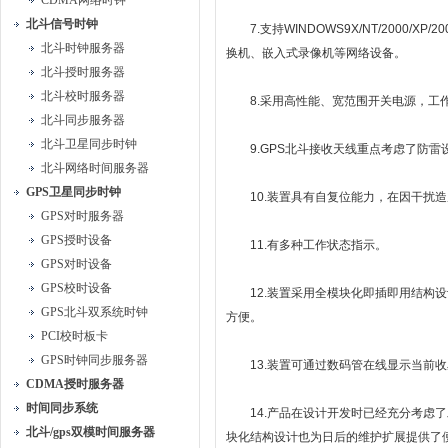
CDMA网络时钟
北斗信号时钟
7.支持WINDOWS9X/NT/2000/XP/
北斗时钟服务器
换机、嵌入式录像机等网络设备。
北斗授时服务器
北斗校时服务器
8.采用高性能、宽范围开关电源，工
北斗同步服务器
北斗卫星同步时钟
9.GPS北斗接收天线重点考虑了防雷
北斗网络时间服务器
GPS卫星同步时钟
10.装置具有自复位能力，在因干扰造
GPS对时服务器
GPS授时设备
11.有多种工作状态指示。
GPS对时设备
GPS校时设备
12.装置采用全模块化即插即用结构设
GPS北斗双系统时钟
方便。
PCI校时板卡
GPS时钟同步服务器
13.装置可通过数码管在线显示当前收
CDMA授时服务器
时间同步系统
14.产品在设计开发时已经充分考虑了
北斗/gps双模时间服务器
块化结构设计也为日后的维护扩展提供了