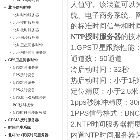
CDMA网络时钟
人值守。该装置可以
北斗信号时钟
统、电子商务系统、
北斗时钟服务器
北斗授时服务器
的标准时间信号和时
北斗校时服务器
NTP
授时服务器
的技
北斗同步服务器
北斗卫星同步时钟
1.GPS
卫星跟踪性能
北斗网络时间服务器
50
通道数：
通道
GPS卫星同步时钟
GPS对时服务器
32
冷启动时间：
秒
GPS授时设备
1
热启动时间：小于
秒
GPS对时设备
2.5
定位精度：小于
米
GPS校时设备
GPS北斗双系统时钟
1pps
30
秒脉冲精度：
PCI校时板卡
1PPS
BNC
信号格式：
GPS时钟同步服务器
CDMA授时服务器
2.NTP
时间服务器精
时间同步系统
NTP
内置
时间服务器
北斗/gps双模时间服务器