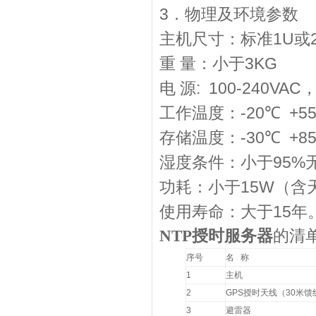
3
．物理及环境参数
1U
主机尺寸：标准
或
3KG
重
量：小于
: 100-240VAC
电
源
-20
+5
工作温度：
℃
-30
+8
存储温度：
℃
95%
湿度条件：小于
15W
功耗：小于
（含
15
使用寿命：大于
年
NTP
授时服务器
的清
序号
名
称
1
主机
2
GPS
授时天线（
30
米馈
3
避雷器