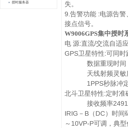
授时服务器
失。
9.
:
告警功能
电源告警
接点信号。
W9006GPS
集中授时
:
/
电
源
直流
交流自适
GPS
:
卫星特性
可同时
数据重现时间
天线射频灵敏
1PPS
秒脉冲
:
北斗卫星特性
定时准
249
接收频率
IRIG
B
DC
－
（
）时间
10VP-P
～
可调，典型