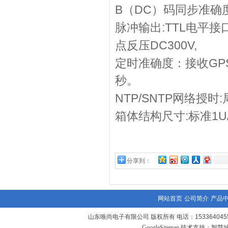
B
DC
（
）码同步准确
:TTL
脉冲输出
电平接
DC300V,
点反压
GP
定时准确度：接收
秒。
NTP/SNTP
:
网络授时
:
1U
箱体结构尺寸
标准
分享到：
网站首页
公司简介
产品
山东唯尚电子有限公司 版权所有 电话：1533640455
GoogleSitemap
技术支持：
智慧