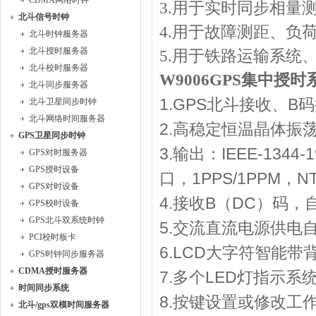
CDMA网络时钟
3.
用于实时同步相量
北斗信号时钟
4.
用于故障测距、负
北斗时钟服务器
北斗授时服务器
5.
用于铁路运输系统
北斗校时服务器
W9006GPS
集中授时
北斗同步服务器
1.GPS
B
北斗接收、
码
北斗卫星同步时钟
北斗网络时间服务器
2.
高稳定恒温晶体振
GPS卫星同步时钟
3.
IEEE-1344-
输出：
GPS对时服务器
GPS授时设备
1PPS/1PPM
N
口，
，
GPS对时设备
4.
B
DC
接收
（
）码，
GPS校时设备
GPS北斗双系统时钟
5.
交流直流电源供电
PCI校时板卡
6.LCD
大字符智能带
GPS时钟同步服务器
CDMA授时服务器
7.
LED
多个
灯指示系
时间同步系统
8.
按键设置或修改工
北斗/gps双模时间服务器