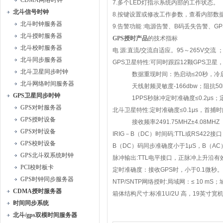
CDMA网络时钟
7.
多个
LED
灯指示系统内部的工作状态。
北斗信号时钟
8.
按键设置或修改工作参数，查看内部数
北斗时钟服务器
9.
告警功能
:
电源告警、
B
码丢失告警、
GP
北斗授时服务器
GPS
授时产品
的技术指标
北斗校时服务器
电
源
:
直流
/
交流自适应。
95
～
265V
交流
北斗同步服务器
GPS
卫星特性
:
可同时跟踪
12
颗
GPS
卫星
北斗卫星同步时钟
数据重现时间：热启动
≤20
秒，冷
北斗网络时间服务器
天线射频灵敏度
-166dbw
；阻抗
50
GPS卫星同步时钟
1PPS
秒脉冲定时准确度
≤0.2μs
；
GPS对时服务器
北斗卫星特性
:
定时准确度
≤0.1μs
，首捕时
GPS授时设备
接收频率
2491.75MHZ±4.08MHZ
GPS对时设备
IRIG
－
B
（
DC
）时间码
:TTL
或
RS422
接口
GPS校时设备
B
（
DC
）码同步准确度小于
1μS
，
B
（
AC
GPS北斗双系统时钟
脉冲输出
:TTL
电平接口，正脉冲上升沿有
PCI校时板卡
定时准确度：接收
GPS
时，小于
0.1
微秒。
GPS时钟同步服务器
NTP/SNTP
网络授时
:
局域网：
≤ 10 mS
；
CDMA授时服务器
箱体结构尺寸
:
标准
1U/2U
高，
19
英寸宽
时间同步系统
北斗/gps双模时间服务器