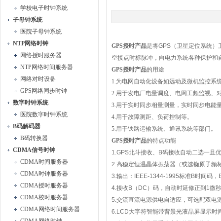
学校电子时钟系统
子母钟系统
医院子母钟系统
NTP网络时钟
GPS
授时产品
是将
GPS
（卫星定位系统）
网络授时服务器
空接点时标脉冲，向电力系统各种保护和
NTP网络时间服务器
GPS
授时产品
的用途
网络对时设备
1.
为电网自动化设备如远动及微机监控系
GPS网络同步时钟
2.
用于发电厂电量调度、电网工频监视、
数字时钟系统
3.
用于实时同步相量测量，实时同步电能
医院数字时钟系统
4.
用于故障测距、负荷控制等。
B码解码器
5.
用于铁路运输系统、通讯系统等部门。
B码转换器
GPS
授时产品
的特点功能
CDMA信号时钟
1.GPS
北斗接收、
B
码接收自动二选一且
CDMA时间服务器
2.
高稳定恒温晶体振荡器（或选铷原子频
CDMA时钟服务器
3.
输出：
IEEE-1344-1995
标准
B
时间码，
CDMA授时服务器
4.
接收
B
（
DC
）码，自动时延修正到
1
微
CDMA校时服务器
5.
交流直流电源供电自适应，可选配双电
CDMA网络时间服务器
6.LCD
大字符智能带背景光液晶屏显示时