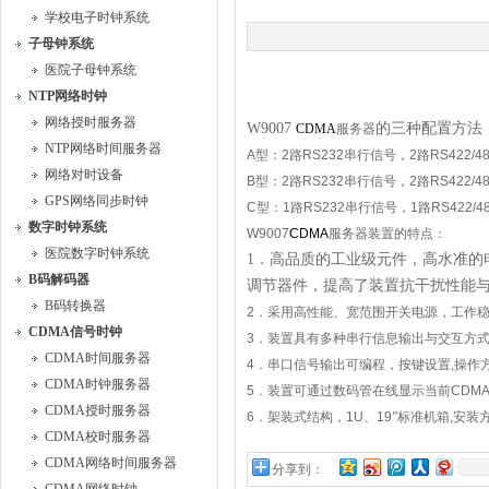
学校电子时钟系统
子母钟系统
医院子母钟系统
NTP网络时钟
网络授时服务器
的三种配置方法
W9007
CDMA
服务器
NTP网络时间服务器
A
型：
2
路
RS232
串行信号，
2
路
RS422/4
网络对时设备
B
型：
2
路
RS232
串行信号，
2
路
RS422/4
GPS网络同步时钟
C
型：
1
路
RS232
串行信号，
1
路
RS422/4
数字时钟系统
W9007
CDMA
服务器
装置的特点：
医院数字时钟系统
1
．高品质的工业级元件，高水准的
B码解码器
调节器件，提高了装置抗干扰性能
B码转换器
2
．采用高性能、宽范围开关电源，工作
CDMA信号时钟
3
．装置具有多种串行信息输出与交互方
CDMA时间服务器
4
．串口信号输出可编程，按键设置
,
操作
CDMA时钟服务器
5
．装置可通过数码管在线显示当前
CDM
CDMA授时服务器
6
．架装式结构，
1U
、
19
”
标准机箱
,
安装
CDMA校时服务器
CDMA网络时间服务器
分享到：