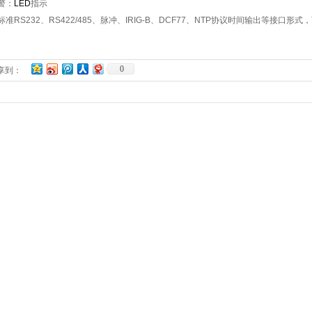
警：
LED
指示
标准
RS232
、
RS422/485
、脉冲、
IRIG-B
、
DCF77
、
NTP
协议时间输出等接口形式，
0
享到：