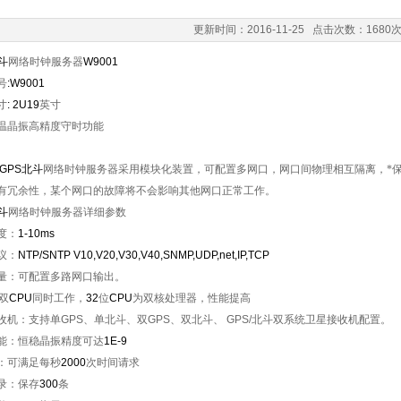
更新时间：2016-11-25 点击次数：1680
斗
网络时钟服务器
W9001
号
:W9001
寸
: 2U19
英寸
温晶振高精度守时
功能
1GPS北斗
网络时钟服务器
采用模块化装置，可配置多网口
，网口间物理相互隔离，*
有冗余性，某个网口的故障将不会影响其他网口正常工作。
斗
网络时钟服务器
详细参数
度：
1-10ms
议：
NTP/SNTP V10,V20,V30,V40,SNMP,UDP,net,IP,TCP
量：
可配置多路网口输出。
双
CPU
同时工作，
32
位
CPU
为双核处理器，性能提高
收机：
支持单
GPS
、单北斗、双
GPS
、双北斗、
GPS/
北斗双系统卫星接收机配置。
能：恒稳晶振精度可达
1E-9
：可满足每秒
2000
次时间请求
录：保存
300
条