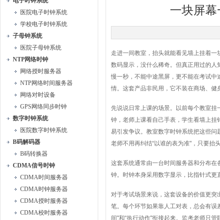
电子时钟系统
一块屏幕
医院电子时钟系统
学校电子时钟系统
子母钟系统
医院子母钟系统
走进一间教室，抬头就能看见墙上挂着一
NTP网络时钟
数码显示，没什么稀奇。但真正用过的人
网络授时服务器
慢一秒，不能中途黑屏，更不能在考试中
NTP网络时间服务器
情。这套产品非民用，它不装在商场、健
网络对时设备
GPS网络同步时钟
先说说日常上课的场景。以前每个教室挂
数字时钟系统
钟，老师上课看自己手表，学生看墙上挂
医院数字时钟系统
易引发争议。教室数字时钟系统把这些问
B码解码器
老师不用再纠结“以谁的表为准"，只要抬
B码转换器
这套系统通常由一台时间服务器和分布在
CDMA信号时钟
钟。时钟本身采用数字显示，比指针式更
CDMA时间服务器
CDMA时钟服务器
对于考试场景来说，这套设备的价值更突
CDMA授时服务器
笔。每个环节如果靠人工对表，总会有误
CDMA校时服务器
间"和“执行动作"衔接起来。监考老师只