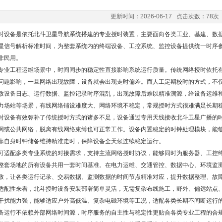
更新时间：2026-06-17 点击次数：78次
时设备是依托北斗卫星导航系统搭建的专业授时装置，主要面向各类工业、基建、数
星信号解析标准时间，为整套系统内的终端设备、工控系统、监控设备提供统一时序
非民用。
专业工程运维场景中，时间同步的稳定性直接影响系统运行质量。传统网络授时依托
问题影响，一旦网络出现故障，设备就会出现走时偏差。而人工定期校时的方式，不
致设备日志、运行数据、监控记录时序混乱，出现故障后难以精准溯源，给设备运维
力场站等场景，有线网络铺设难度大、网络环境不稳定，常规授时方式很难满足长期
时设备有效弥补了传统授时方式的诸多不足，设备通过专用天线接收北斗卫星广播的
网或公共网络，脱离有线网络束缚也可正常工作。设备内置稳定的时钟处理模块，能
靠自身时钟储备维持精准走时，保障设备全天候连续稳定运行。
可适配多类专业系统的对接需求，支持主流网络授时协议，能够同时为服务器、工控
整套场地的所有设备共用一套时间基准。在电力运维、交通管控、数据中心、环境监
致，让各类运行记录、交易数据、监测数据的时间节点精准对应，提升数据整理、故
适配性来看，北斗授时设备安装部署简单灵活，无需复杂布线施工，野外、偏远站点
干扰能力强，能够适应户外高低温、复杂电磁环境等工况，适配各类长期不间断运行
备运行不依赖外部网络时间源，时序服务的自主性与稳定性更贴合各类专业工程的合