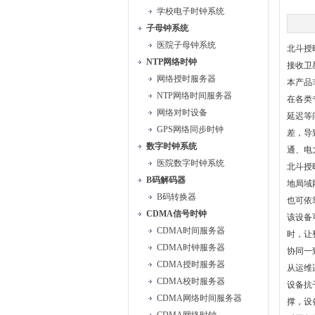
学校电子时钟系统
子母钟系统
医院子母钟系统
北斗授
NTP网络时钟
接收卫
网络授时服务器
本产品
NTP网络时间服务器
在各类
网络对时设备
延迟等
GPS网络同步时钟
差，导
数字时钟系统
通、电
医院数字时钟系统
北斗授
B码解码器
地局域
B码转换器
也可依
CDMA信号时钟
该设备
CDMA时间服务器
时，让
CDMA时钟服务器
协同一
CDMA授时服务器
从运维
CDMA校时服务器
设备抗
CDMA网络时间服务器
撑，设