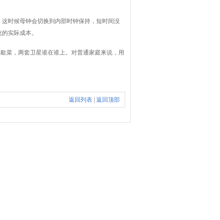
。这时候母钟会切换到内部时钟保持，短时间没
统的实际成本。
就歇菜，两套卫星谁在谁上。对普通家庭来说，用
返回列表
|
返回顶部