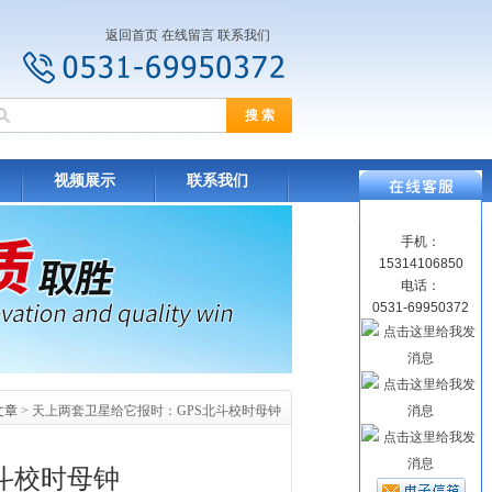
返回首页
在线留言
联系我们
视频展示
联系我们
手机：
15314106850
电话：
0531-69950372
文章
> 天上两套卫星给它报时：GPS北斗校时母钟
斗校时母钟