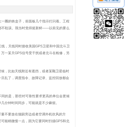
大一圈的铁盒子，前面板几个指示灯闪着。工程
都不耽误。我当时觉得挺新鲜——以前见的要么
天线，天线同时接收美国GPS卫星和中国北斗卫
万一某天GPS信号受干扰或者北斗在检修，另
时候，比如天线附近有遮挡，或者某颗卫星临时
一旦乱了，调度指令、故障记录、监控回放都会
不同的是，那些对可靠性要求更高的单位会更倾
停几分钟时间同步，可能就是不少麻烦。
尽量不要放在烟囱旁边或者空调外机吹风的方
可能稍微慢一点，因为它要同时扫描GPS和北