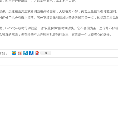
星，两三分钟也就稳了。之后常年通电，基本不用人管。
如果厂房建在山沟里或者四面被高楼围着，天线视野不好，两套卫星信号都可能偏弱
时间长了也会有微小漂移。另外宽频天线和馈线比普通天线稍贵一点，这是双卫星系
说，GPS北斗校时母钟就是一台“双重保障"的时间源头。它不会因为某一边信号不好
么较真的东西；但在那些不允许时间乱套的行业里，它算是一个比较省心的选择。
0
享到：