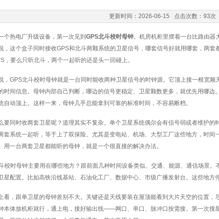
更新时间：2026-06-15 点击次数：93次
一个热电厂升级设备，第一次见到
GPS北斗校时母钟
。机房机柜里摆着一台比路由器
说，这个盒子同时接收GPS和北斗两颗系统的卫星信号，哪套信号好就用哪套，两套
PS，要么只听北斗，两个一起听的还是头一回碰上。
说，GPS北斗校时母钟就是一台同时能收两种卫星信号的时钟源。它顶上接一根宽频
的时间信息。母钟内部自己判断，哪边的信号更稳定、卫星颗数更多，就优先用哪边。
统自动顶上。这样一来，母钟几乎总能拿到可靠的标准时间，不容易断档。
么要同时收两套卫星呢？道理其实不复杂。单个卫星系统偶尔会有信号弱或者维护的
两套系统一起听，等于上了双保险。尤其是变电站、机场、大型工厂这些地方，时间
。用一台两套卫星都能听的母钟，就是一个很直接的解决办法。
北斗校时母钟主要用在哪些地方？跟前面几种时间设备类似、交通、能源、通信场景。
卫星配置。比如高铁沿线基站、石油化工厂、数据中心、市级广播发射台。这些地方
上看，跟单卫星的母钟差别不大。关键还是天线要装在屋顶能看到大片天空的位置，
钟本体放机柜就行，通上电，接好输出线——网口、串口、脉冲口按需接。第一次搜星