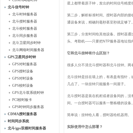
CDMA网络时钟
星上都带着原子钟，发出的时间信号精度
北斗信号时钟
北斗时钟服务器
第二步，解析标准时间。授时器内部的接
北斗授时服务器
通设备来说，精确到毫秒甚至秒就足够了
北斗校时服务器
第三步，分发时间给其他设备。授时器通
北斗同步服务器
头、考勤机——只要把NTP服务器地址指
北斗卫星同步时钟
北斗网络时间服务器
它和北斗挂钟有什么区别？
GPS卫星同步时钟
GPS对时服务器
很多人分不清北斗授时器和北斗挂钟。两
GPS授时设备
北斗挂钟是挂在墙上的，有表盘有指针，
GPS对时设备
几点了。一块挂钟只能服务一间屋子。
GPS校时设备
GPS北斗双系统时钟
北斗授时器是装在机柜或者设备间的，没
PCI校时板卡
间。一台授时器可以服务一整栋楼的设备
GPS时钟同步服务器
CDMA授时服务器
简单说：挂钟给人看，授时器给机器用。
时间同步系统
实际使用中怎么部署？
北斗/gps双模时间服务器