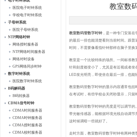
电子时钟系统
教室数
医院电子时钟系统
学校电子时钟系统
子母钟系统
医院子母钟系统
教室数码管数字时钟
，是一种专门安装在
NTP网络时钟
的最后一排也能清楚看到当前时间。跟普
网络授时服务器
时间，不需要像看指针钟那样在脑子里换
NTP网络时间服务器
网络对时设备
教室是一个比较特殊的场所。一间标准教
GPS网络同步时钟
针和刻度都变小了，尤其是有近视或者坐
数字时钟系统
LED发光明亮，即使坐在最后一排，也
医院数字时钟系统
教室数码管数字时钟的显示内容通常包括
B码解码器
在考试时，有些学校会关闭秒显示，只留
B码转换器
CDMA信号时钟
教室数码管数字时钟的亮度是可以调节的
CDMA时间服务器
带光敏传感器，能根据环境光线自动调节
CDMA时钟服务器
这时候调暗一些就好了。
CDMA授时服务器
CDMA校时服务器
走时方面，教室数码管数字时钟有两种类