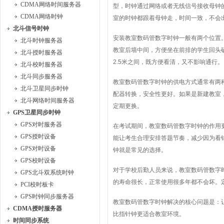
CDMA网络时间服务器
型，时钟通过网络或者无线信号接收母钟
CDMA网络时钟
室的时钟都跟着母钟走，时间一致，不会
北斗信号时钟
安装教室数码管数字时钟一般有两个位置
北斗时钟服务器
教室后墙中间，方便坐在前排的学生回头
北斗授时服务器
2.5米之间，既方便看清，又不影响通行。
北斗校时服务器
北斗同步服务器
教室数码管数字时钟的供电方式通常有两
北斗卫星同步时钟
配器转换，安全性更好。如果是新建教室
北斗网络时间服务器
定期更换。
GPS卫星同步时钟
GPS对时服务器
在考试期间，教室数码管数字时钟的作用
GPS授时设备
能让考生合理安排答题节奏，减少因为看
GPS对时设备
钟就是常见的选择。
GPS校时设备
对于学校后勤人员来说，教室数码管数字
GPS北斗双系统时钟
的寿命很长，正常使用很多年都不会坏。
PCI校时板卡
GPS时钟同步服务器
教室数码管数字时钟解决的核心问题是：
CDMA授时服务器
比指针钟更适合教室环境。
时间同步系统