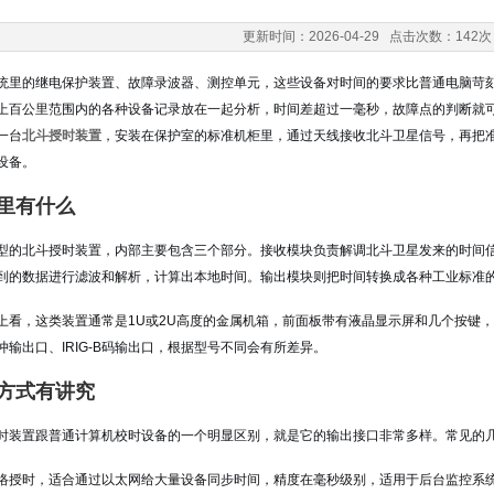
更新时间：2026-04-29 点击次数：142次
统里的继电保护装置、故障录波器、测控单元，这些设备对时间的要求比普通电脑苛
上百公里范围内的各种设备记录放在一起分析，时间差超过一毫秒，故障点的判断就
一台
北斗授时装置
，安装在保护室的标准机柜里，通过天线接收北斗卫星信号，再把
设备。
里有什么
型的北斗授时装置，内部主要包含三个部分。接收模块负责解调北斗卫星发来的时间
到的数据进行滤波和解析，计算出本地时间。输出模块则把时间转换成各种工业标准
上看，这类装置通常是1U或2U高度的金属机箱，前面板带有液晶显示屏和几个按键
冲输出口、IRIG-B码输出口，根据型号不同会有所差异。
方式有讲究
时装置跟普通计算机校时设备的一个明显区别，就是它的输出接口非常多样。常见的
网络授时，适合通过以太网给大量设备同步时间，精度在毫秒级别，适用于后台监控系