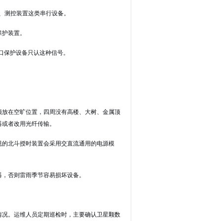
TU、测控装置这类串行设备。
保护装置。
进口保护设备只认这种信号。
须放在空旷位置，四周没有高楼、大树、金属顶
器或者改用光纤传输。
规的北斗授时装置会采用交直流通用的电源模
器，否则雷雨季节容易损坏设备。
情况。运维人员定期巡检时，主要确认卫星颗数