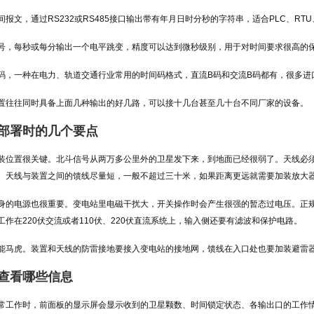
间报文，通过RS232或RS485接口输出带有年月日时分秒的字符串，适合PLC、R
号，每秒或每分输出一个电平跳变，精度可以达到微秒级别，用于对时间要求很高的
G-B码，一种在电力、轨道交通行业常用的时间码格式，直流B码和交流B码都有，很多
置往往同时具备上面几种输出的好几路，可以接十几台甚至几十台不同厂家的设备。
部署时的几个要点
装位置很关键。北斗信号从两万多公里外的卫星发下来，到地面已经很弱了。天线必
。天线与装置之间的馈线尽量短，一般不超过三十米，如果距离更远就需要加装放大
身的电源也很重要。变电站里电磁干扰大，开关操作时会产生很强的暂态过电压。正
工作在220伏交流或者110伏、220伏直流系统上，输入侧还要有滤波和保护电路。
能马虎。装置和天线的防雷接地要接入变电站的接地网，馈线在入口处也要加装避雷
查看哪些信息
常工作时，前面板的显示屏会显示收到的卫星颗数、时间锁定状态、各输出口的工作