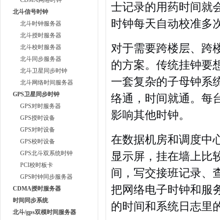
CDMA网络时钟
士记录的用药时间就
北斗信号时钟
时钟每天自动校准多
北斗时钟服务器
北斗授时服务器
对于需要跨楼层、跨
北斗校时服务器
北斗同步服务器
的方案。传统挂钟要
北斗卫星同步时钟
一套复杂的子母钟系
北斗网络时间服务器
GPS卫星同步时钟
络通，时间就通。每
GPS对时服务器
影响其他时钟。
GPS授时设备
GPS对时设备
在数据机房和调度中
GPS校时设备
GPS北斗双系统时钟
显示屏，挂在墙上比
PCI校时板卡
间，写交接班记录、
GPS时钟同步服务器
把网络电子时钟和服
CDMA授时服务器
时间同步系统
的时间和系统日志里
北斗/gps双模时间服务器