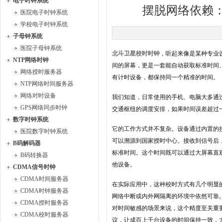
电子时钟系统
摆脱网络依赖：
医院电子时钟系统
学校电子时钟系统
子母钟系统
医院子母钟系统
北斗卫星校时时钟
，听起来像是某种专业
NTP网络时钟
间的屏幕，更是一套能自动获取标准时间
网络授时服务器
有计时设备，都保持同一个精准的时间。
NTP网络时间服务器
网络对时设备
我们知道，日常使用的手机、电脑大多通
GPS网络同步时钟
交通枢纽的调度安排，如果时间误差超过
数字时钟系统
它的工作方式并不复杂。设备通过内置的
医院数字时钟系统
可以溯源到国家授时中心。接收到信号后
B码解码器
标准时间。这个时间既可以通过大屏幕直
B码转换器
他设备。
CDMA信号时钟
CDMA时间服务器
在实际应用中，这种校时方式有几个明显
CDMA时钟服务器
网络中断或内外网隔离的环境中依然可靠
CDMA授时服务器
对时间敏感的场景来说，这个精度至关重
CDMA校时服务器
议，让成百上千台设备的时间保持一致，