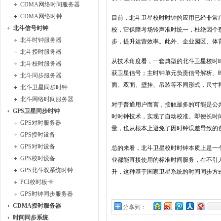
CDMA网络时间服务器
CDMA网络时钟
目前，北斗卫星校时时钟的应用已经非常
北斗信号时钟
校，它保障考场铃声准时统一，杜绝因个
北斗时钟服务器
步，提升运营效率。此外、企业园区、体
北斗授时服务器
从技术角度看，一套典型的北斗卫星校时
北斗校时服务器
获卫星信号；主时钟单元负责信号解析、
北斗同步服务器
面、双面、壁挂、吊装等不同形式，尺寸
北斗卫星同步时钟
北斗网络时间服务器
对于普通用户而言，接触最多的可能是公
GPS卫星同步时钟
时时钟技术，实现了自动校准。即便长时
GPS对时服务器
量，也从根本上避免了因时钟误差导致的
GPS授时设备
GPS对时设备
总的来看，北斗卫星校时时钟本质上是一
GPS校时设备
业都能直接使用的标准时间服务，在不引
GPS北斗双系统时钟
升，这种基于国家卫星系统的时间同步方
PCI校时板卡
GPS时钟同步服务器
CDMA授时服务器
分享到：
时间同步系统