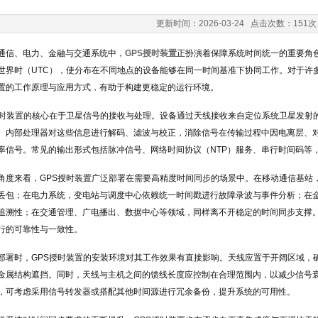
更新时间：2026-03-24 点击次数：151次
通信、电力、金融与交通系统中，
GPS授时装置
正扮演着保障系统时间统一的重要角
世界时（UTC），使分布在不同地点的设备能够在同一时间基准下协同工作。对于许
置的工作原理与应用方式，有助于构建更稳定的运行环境。
授时装置的核心在于卫星信号的接收与处理。设备通过天线接收来自定位系统卫星发射
。内部处理器对这些信息进行解码、滤波与校正，消除信号在传输过程中因电离层、
率信号。常见的输出形式包括脉冲信号、网络时间协议（NTP）服务、串行时间码等
角度来看，GPS授时装置广泛部署在需要高精度时间同步的场景中。在移动通信基站
丢包；在电力系统，变电站与调度中心依赖统一时间戳进行故障录波与事件分析；在
追溯性；在交通管理、广电播出、数据中心等领域，同样离不开稳定的时间同步支撑
行的可靠性与一致性。
部署时，GPS授时装置的安装环境对其工作效果有直接影响。天线应置于开阔区域，
金属结构遮挡。同时，天线与主机之间的馈线长度应控制在合理范围内，以减少信号
，可考虑采用信号转发器或搭配其他时间源进行冗余备份，提升系统的可用性。