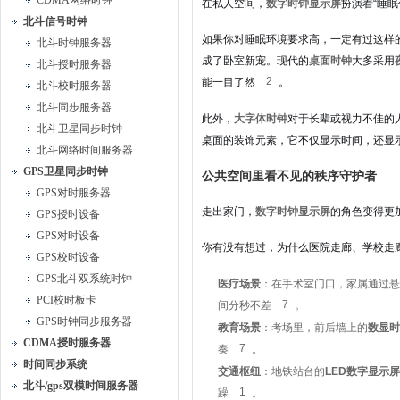
CDMA网络时钟
在私人空间，
数字时钟显示屏
扮演着“睡眠
北斗信号时钟
如果你对睡眠环境要求高，一定有过这样
北斗时钟服务器
成了卧室新宠。现代的
桌面时钟
大多采用
北斗授时服务器
2
能一目了然
。
北斗校时服务器
北斗同步服务器
此外，
大字体时钟
对于长辈或视力不佳的
北斗卫星同步时钟
桌面的装饰元素，它不仅显示时间，还显
北斗网络时间服务器
GPS卫星同步时钟
公共空间里看不见的秩序守护者
GPS对时服务器
走出家门，
数字时钟显示屏
的角色变得更
GPS授时设备
GPS对时设备
你有没有想过，为什么医院走廊、学校走
GPS校时设备
GPS北斗双系统时钟
医疗场景
：在手术室门口，家属通过悬
PCI校时板卡
7
间分秒不差
。
GPS时钟同步服务器
教育场景
：考场里，前后墙上的
数显时
CDMA授时服务器
7
奏
。
时间同步系统
交通枢纽
：地铁站台的
LED数字显示屏
北斗/gps双模时间服务器
1
躁
。