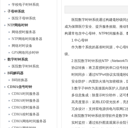
学校电子时钟系统
子母钟系统
医院子母钟系统
医院数字时钟系统通过构建毫秒级同步的
NTP网络时钟
成为保障医疗安全、提升服务效能、推动
网络授时服务器
构通常包含中心母钟、NTP时间服务器、
NTP网络时间服务器
1.中心母钟
网络对时设备
作为整个系统的基准时间源，中心母钟通
GPS网络同步时钟
级。
数字时钟系统
2.
医院数字时钟系统
NTP（Netwo
医院数字时钟系统
协议转换：将卫星授时的串口信号转换为
B码解码器
时间同步：通过NTPv4协议实现毫秒
B码转换器
安全防护：内置防火墙与加密模块，防
CDMA信号时钟
3.数字子钟作为直接面向医护人员的显
CDMA时间服务器
多信息集成：除显示时分秒外，还可叠
CDMA时钟服务器
高亮度显示：采用LED背光技术，亮度可
CDMA授时服务器
冗余设计：支持双电源供电与双网口接入
CDMA校时服务器
4.医院数字时钟系统管理软件是数字时
CDMA网络时间服务器
实时监控：通过拓扑图直观展示全院子钟