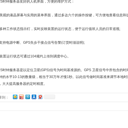
时钟服务器友好的人机界面，方便的维护方式：
美观的液晶屏幕与实用的菜单界面，通过多达六个的操作按键，可方便地查看信息和设
多种工作状态指示灯，实时反映装置的运行状态，便于运行值班人员的日常巡视;
支持电源中断、GPS失歩干接点信号告警(订货时须说明);
装置运行状态可通过104规约上传到调度中心。
时钟服务器是以定位卫星(GPS)信号为时间基准源的。GPS 卫星信号中所包含的时间
钟的水平10-13的数量级，相当于30万年才慢1秒。以此信号做时间基准来调节本地
，大大提高服务器的定时精度。
享到：