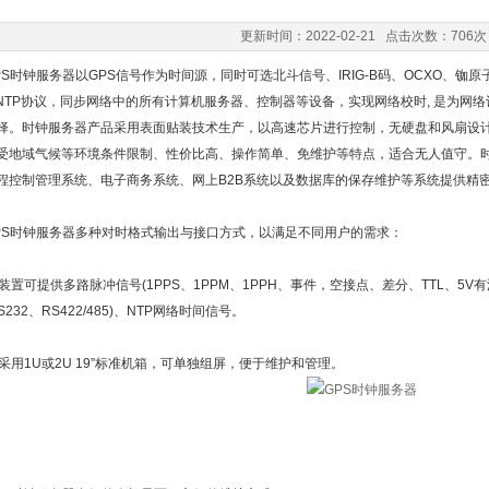
更新时间：2022-02-21 点击次数：706次
时钟服务器以GPS信号作为时间源，同时可选北斗信号、IRIG-B码、OCXO、铷原
/SNTP协议，同步网络中的所有计算机服务器、控制器等设备，实现网络校时, 是为
择。时钟服务器产品采用表面贴装技术生产，以高速芯片进行控制，无硬盘和风扇设
受地域气候等环境条件限制、性价比高、操作简单、免维护等特点，适合无人值守。
程控制管理系统、电子商务系统、网上B2B系统以及数据库的保存维护等系统提供精
时钟服务器多种对时格式输出与接口方式，以满足不同用户的需求：
置可提供多路脉冲信号(1PPS、1PPM、1PPH、事件，空接点、差分、TTL、5V有源)、I
S232、RS422/485)、NTP网络时间信号。
采用1U或2U 19”标准机箱，可单独组屏，便于维护和管理。