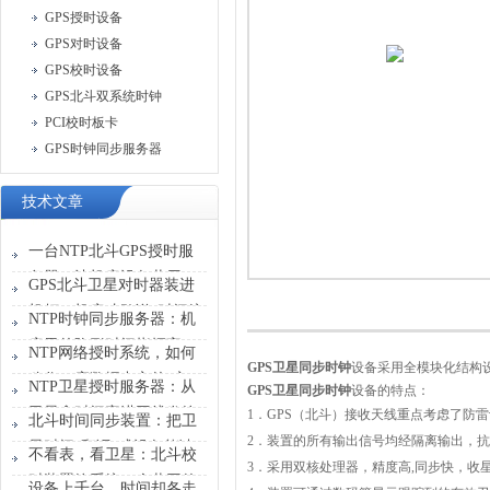
GPS授时设备
GPS对时设备
GPS校时设备
GPS北斗双系统时钟
PCI校时板卡
GPS时钟同步服务器
技术文章
一台NTP北斗GPS授时服
务器，让机房设备共用一
GPS北斗卫星对时器装进
张“时刻表”
机柜，机房才敢说“时间统
NTP时钟同步服务器：机
一”
房里的隐形时间指挥官
NTP网络授时系统，如何
GPS
卫星同步时钟
设备采用全模块化结构
稳住一座数据中心的“心
NTP卫星授时服务器：从
GPS
卫星同步时钟
设备的特点：
跳”？
卫星拿时间塞进网线发给
1
．GPS（北斗）接收天线重点考虑了防
北斗时间同步装置：把卫
设备
2
．装置的所有输出信号均经隔离输出，抗
星时间“翻译”成设备能读
不看表，看卫星：北斗校
3
．采用双核处理器，精度高,同步快，收
懂的信号
时装置给系统一个共同的
设备上千台，时间却各走