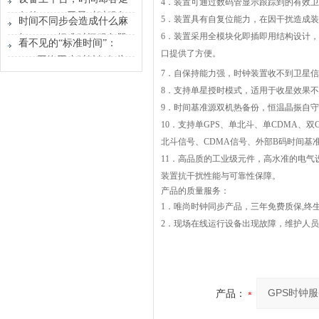
4
．装置可通过数码管显示跟踪到的有效卫
时间原点
各的？GPS卫星对时服务
5
．装置具有自复位能力，在因干扰造成装
时间不同步会造成什么麻
器能做什么？
6
．装置采用全模块化即插即用结构设计，
烦？GPS标准时间服务器
看不见的“标准时间”：
口提供了方便。
解决的不只是校时
GPS网络同步时钟如何为
7
．自保持能力强，时钟装置收不到卫星信号
行业运转校准节奏
8
．支持单星授时模式，适用于收星效果不
9
．时间基准源双机热备份，恒温晶振自守
10
．支持单GPS、单北斗、单CDMA、双G
北斗信号、CDMA信号、外部B码时间基
11
．高品质的工业级元件，高水准的电气
装置抗干扰性能与可靠性保障。
产品的质量服务：
1
．唯尚时钟同步产品，三年免费质保,终
2
．现场在线运行设备出现故障，维护人员2
产品：