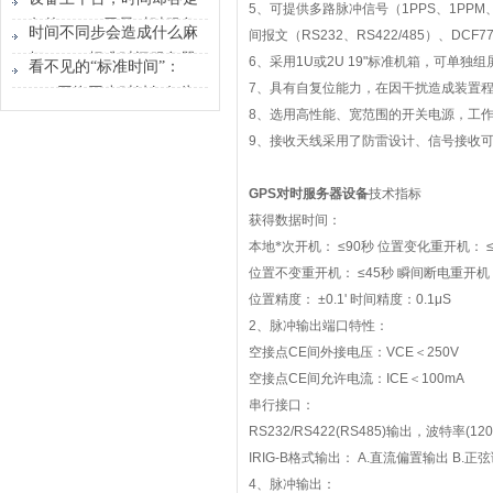
5
、可提供多路脉冲信号（
1PPS
、
1PPM
时间原点
各的？GPS卫星对时服务
时间不同步会造成什么麻
间报文（
RS232
、
RS422/485
）、
DCF7
器能做什么？
烦？GPS标准时间服务器
6
、采用
1U
或
2U 19"
标准机箱，可单独组
看不见的“标准时间”：
解决的不只是校时
7
、具有自复位能力，在因干扰造成装置
GPS网络同步时钟如何为
8
、选用高性能、宽范围的开关电源，工
行业运转校准节奏
9
、接收天线采用了防雷设计、信号接收
GPS对时服务器设备
技术指标
获得数据时间：
本地*次开机：
≤90
秒
位置变化重开机：
≤
位置不变重开机：
≤45
秒
瞬间断电重开机
位置精度：
±0.1'
时间精度：
0.1μS
2
、脉冲输出端口特性：
空接点
CE
间外接电压：
VCE
＜
250V
空接点
CE
间允许电流：
ICE
＜
100mA
串行接口：
RS232/RS422(RS485)
输出，波特率
(120
IRIG-B
格式输出：
A.
直流偏置输出
B.
正弦
4
、脉冲输出：