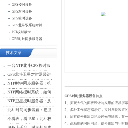
GPS授时设备
GPS对时设备
GPS校时设备
GPS北斗双系统时钟
PCI校时板卡
GPS时钟同步服务器
技术文章
一台NTP北斗GPS授时服
务器，让机房设备共用一
GPS北斗卫星对时器装进
张“时刻表”
机柜，机房才敢说“时间统
NTP时钟同步服务器：机
一”
房里的隐形时间指挥官
NTP网络授时系统，如何
GPS对时服务器设备
特点
稳住一座数据中心的“心
NTP卫星授时服务器：从
1
、美观大气的面板设计与实用的液晶屏
跳”？
卫星拿时间塞进网线发给
北斗时间同步装置：把卫
2
、多种工作状态指示灯，实时反映装置
设备
星时间“翻译”成设备能读
3
、所有信号输出口均经过光电隔离
，某
不看表，看卫星：北斗校
懂的信号
4
、高精度的时间同步、信号输出与守时
时装置给系统一个共同的
设备上千台，时间却各走