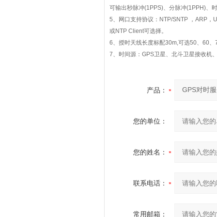
可输出秒脉冲
(1PPS)
、分脉冲
(1PPH)
、
5
、网口支持协议：
NTP/SNTP
，
ARP
，
U
或
NTP Client
可选择。
6
、授时天线长度标配
30m,
可选
50
、
60
、
7
、时间源：
GPS
卫星、北斗卫星接收机
产品：
您的单位：
您的姓名：
联系电话：
常用邮箱：