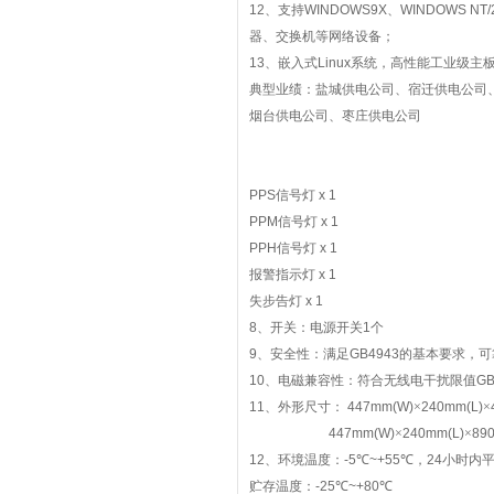
12
、支持
WINDOWS9X
、
WINDOWS NT/2
器、交换机等网络设备；
13
、嵌入式
Linux
系统，高性能工业级主
典型业绩：盐城供电公司、宿迁供电公司
烟台供电公司、枣庄供电公司
PPS
信号灯
x 1
PPM
信号灯
x 1
PPH
信号灯
x 1
报警指示灯
x 1
失步告灯
x 1
8
、开关：电源开关
1
个
9
、安全性：满足
GB4943
的基本要求，可
10
、电磁兼容性：符合无线电干扰限值
GB
11
、外形尺寸：
447mm(W)
×
240mm(L)
×
447mm(W)
×
240mm(L)
×
89
12
、环境温度：
-5
℃
~+55
℃，
24
小时内
贮存温度：
-25
℃
~+80
℃