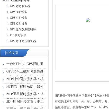
GPS卫星同步时钟
GPS对时服务器
GPS授时设备
GPS对时设备
GPS校时设备
GPS北斗双系统时钟
PCI校时板卡
GPS时钟同步服务器
技术文章
一台NTP北斗GPS授时服
务器，让机房设备共用一
GPS北斗卫星对时器装进
张“时刻表”
机柜，机房才敢说“时间统
NTP时钟同步服务器：机
一”
房里的隐形时间指挥官
NTP网络授时系统，如何
稳住一座数据中心的“心
NTP卫星授时服务器：从
GPS
时钟同步服务器以美国
GPS
系统为时
跳”？
卫星拿时间塞进网线发给
北斗时间同步装置：把卫
标准的北京时间时、分、秒、公历年、月
设备
星时间“翻译”成设备能读
频量等信息。装置有标准
RS232
、
RS422