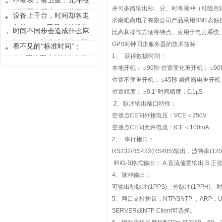
不看表，看卫星：北斗校
懂的信号
并可多路输出秒、分、时等脉冲（可随意
时装置给系统一个共同的
设备上千台，时间却各走
济南唯尚电子有限公司产品采用
SMT
表贴
时间原点
各的？GPS卫星对时服务
时间不同步会造成什么麻
比高和操作方便等特点。应用于电力系统
器能做什么？
烦？GPS标准时间服务器
GPS
时钟同步服务器的技术指标
看不见的“标准时间”：
解决的不只是校时
1
、
获得数据时间：
GPS网络同步时钟如何为
本地开机：
≤
90
秒
位置变化重开机：
≤
90
行业运转校准节奏
位置不变重开机：
≤
45
秒
瞬间断电重开机
位置精度：
±
0.1'
时间精度：
0.1
μ
S
2
、脉冲输出端口特性：
空接点
CE
间外接电压：
VCE
＜
250V
空接点
CE
间允许电流：
ICE
＜
100mA
2
、
串行接口：
RS232/RS422(RS485)
输出，波特率
(120
IRIG-B
格式输出：
A.
直流偏置输出
B.
正
4
、脉冲输出：
可输出秒脉冲
(1PPS)
、分脉冲
(1PPH)
、
5
、网口支持协议：
NTP/SNTP
，
ARP
，
U
SERVER
或
NTP Client
可选择。