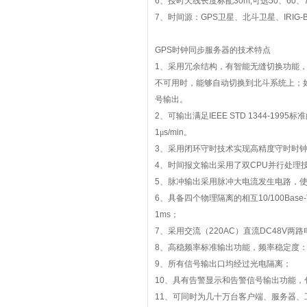
6
、授时天线长度标配
30m,
可选
50
、
60
、
7
、时间源：
GPS
卫星、北斗卫星、
IRIG-
GPS
时钟同步服务器的技术特点
1
、采用冗余结构，有智能无缝切换功能
不可用时，能够自动切换到北斗系统上；
号输出。
2
、可输出满足
IEEE STD 1344-1995
标准
1
μ
s/min
。
3
、采用闭环守时技术实现高精度守时时
4
、时间报文输出采用了双
CPU
并行处理
5
、脉冲输出采用脉冲大电流发生电路，
6
、具备四个物理隔离的相互
10/100Base-
1ms
；
7
、采用交流（
220AC
）直流
DC48V
两路
8
、高稳频率标准输出功能，频率稳定度
9
、所有信号输出口均经过光电隔离；
10
、具有告警显示和告警信号输出功能，
11
、可同时为几十万台客户端、服务器、