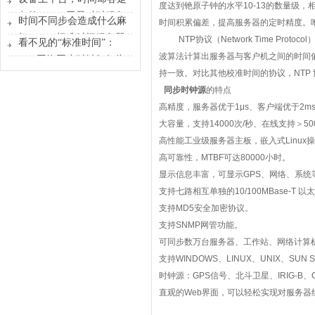
度达到铯原子钟的水平
10-13
的数量级，
时间原点
各的？GPS卫星对时服务
时间不同步会造成什么麻
时间积累偏差，提高服务器的定时精度。
器能做什么？
烦？GPS标准时间服务器
NTP
协议（
Network Time Protocol
看不见的“标准时间”：
解决的不只是校时
波算法计算出服务器与客户机之间的时间
GPS网络同步时钟如何为
持一致。对比其他校准时间的协议，
NTP
行业运转校准节奏
同步时钟源
的
特点
高精度，服务器优于
1μs
、客户端优于
2m
大容量，支持
14000
次
/
秒、在线支持＞
50
高性能工业级服务器主板，嵌入式
Linux
操
高可靠性，
MTBF
可达
80000
小时。
显示信息丰富，可显示
GPS
、网络、系统
支持七路相互单独的
10/100MBase-T
以太
支持
MD5
安全加密协议。
支持
SNMP
网管功能。
可同步数万台服务器、工作站、网络计算
支持
WINDOWS
、
LINUX
、
UNIX
、
SUN S
时钟源：
GPS
信号、北斗卫星、
IRIG-B
、
直观的
Web
界面，可以轻松实现对服务器