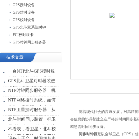
GPS授时设备
GPS对时设备
GPS校时设备
GPS北斗双系统时钟
PCI校时板卡
GPS时钟同步服务器
技术文章
一台NTP北斗GPS授时服
务器，让机房设备共用一
GPS北斗卫星对时器装进
张“时刻表”
机柜，机房才敢说“时间统
NTP时钟同步服务器：机
一”
房里的隐形时间指挥官
NTP网络授时系统，如何
稳住一座数据中心的“心
NTP卫星授时服务器：从
随着现代社会的高速发展，对高精度
跳”？
卫星拿时间塞进网线发给
北斗时间同步装置：把卫
会信息的协调都建立在严格的时间同步基
设备
星时间“翻译”成设备能读
域急需时间同步设备。
不看表，看卫星：北斗校
懂的信号
同步时钟源
是以全球卫星（
GPS
）信
时装置给系统一个共同的
设备上千台，时间却各走