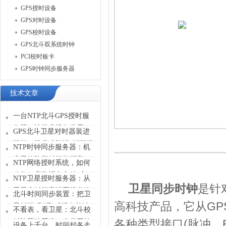
GPS授时设备
GPS对时设备
GPS校时设备
GPS北斗双系统时钟
PCI校时板卡
GPS时钟同步服务器
技术文章
一台NTP北斗GPS授时服
务器，让机房设备共用一
GPS北斗卫星对时器装进
张“时刻表”
机柜，机房才敢说“时间统
NTP时钟同步服务器：机
一”
房里的隐形时间指挥官
NTP网络授时系统，如何
稳住一座数据中心的“心
NTP卫星授时服务器：从
卫星同步时钟
是针
跳”？
卫星拿时间塞进网线发给
北斗时间同步装置：把卫
设备
GP
高科技产品，它从
星时间“翻译”成设备能读
不看表，看卫星：北斗校
懂的信号
(
时装置给系统一个共同的
各种类型接口
脉冲、
设备上千台，时间却各走