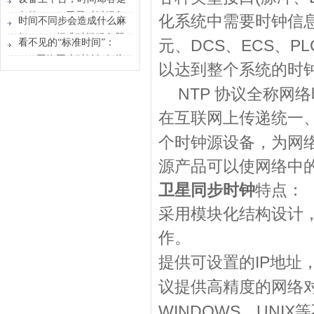
时间原点
各的？GPS卫星对时服务
化系统中需要时钟信
时间不同步会造成什么麻
器能做什么？
烦？GPS标准时间服务器
DCS
ECS
PL
看不见的“标准时间”：
元、
、
、
解决的不只是校时
GPS网络同步时钟如何为
以达到整个系统的时
行业运转校准节奏
NTP
协议全称网络
在互联网上传递统一
个时钟源设备，为网
源产品可以使网络中
卫星同步时钟
特点：
采用模块化结构设计
作。
IP
提供可设置的
地址
议提供高精度的网络
WINDOWS
UNIX
，
等