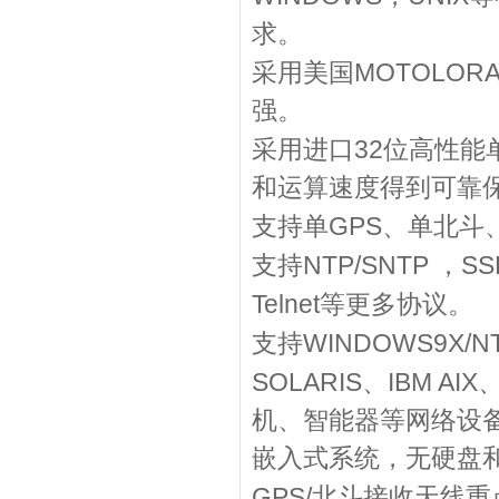
求。
MOTOLOR
采用美国
强。
32
采用进口
位高性能
和运算速度得到可靠
GPS
支持单
、单北斗
NTP/SNTP
SS
支持
，
Telnet
等更多协议。
WINDOWS9X/NT/2
支持
SOLARIS
IBM AIX
、
机、智能器等网络设
嵌入式系统，无硬盘
GPS/
北斗接收天线重