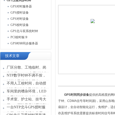
GPS卫星同步时钟
GPS对时服务器
GPS授时设备
GPS对时设备
GPS校时设备
GPS北斗双系统时钟
PCI校时板卡
GPS时钟同步服务器
技术文章
厂区分散、工地临时、岗
亭偏远——4G电子时钟专
NTP数字时钟不调不按，
治这些地方的时间乱象
时间自己跟服务器走
不用人工校时间，自动授
时数字时钟自己就能对准
车间里的嘈杂环境，LED
GPS
时间同步设备
提供的高精度的网络
电子时钟靠什么让人一眼
手术室、护士站、挂号大
子钟、CDMA信号等时间源)，采用山东
看清时间
厅——医院子母钟系统到
一台NTP北斗GPS授时服
扇设计，全自动智能化运行，免维护，适
底在给谁“对时间”
务器，让机房设备共用一
存及维护等系统需要提供标准时间信号和