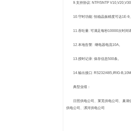
9.支持协议: NTP/SNTP V10,V20,V30,V4
10.守时功能: 恒稳晶振精度可达1E-9, GJ
11.吞吐量: 可满足每秒10000次时间
12.本地告警: 继电器电流10A。
13.授时记录: 保存信息500条。
14.输出接口: RS232/485,IRIG-B,10M
典型业绩：
日照供电公司、莱芜供电公司、巢湖供
供电公司、漯河供电公司