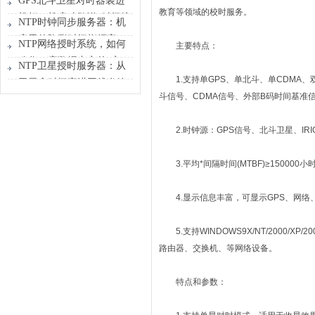
GPS北斗卫星对时器装进
张“时刻表”
教育等领域的校时服务。
机柜，机房才敢说“时间统
NTP时钟同步服务器：机
一”
房里的隐形时间指挥官
NTP网络授时系统，如何
主要特点：
稳住一座数据中心的“心
NTP卫星授时服务器：从
跳”？
1.支持单GPS、单北斗、单CDMA、双
卫星拿时间塞进网线发给
斗信号、CDMA信号、外部B码时间基准
设备
2.时钟源：GPS信号、北斗卫星、IRIG-
3.平均*间隔时间(MTBF)≥15000
4.显示信息丰富，可显示GPS、网络
5.支持WINDOWS9X/NT/2000/XP/20
路由器、交换机、等网络设备。
特点和参数：