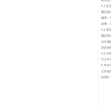
采用交
4.1
交
额定电
频率：
波形：
4.2
直
额定电
允许偏
纹波系
4.3
功
不大于
5
平均
正常使
MTBF