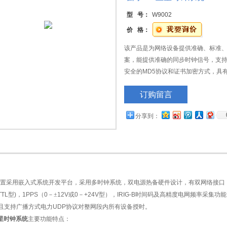
型 号：
W9002
价 格：
该产品是为网络设备提供准确、标准
案，能提供准确的同步时钟信号，支持标
安全的MD5协议和证书加密方式，具
能，可支持NTP网络对时、串口授时、
订购留言
干接点报警信号等功能。
分享到：
置采用嵌入式系统开发平台，采用多时钟系统，双电源热备硬件设计，有双网络接口
TTL
型
)
，
1PPS
（
0
－±
12V
或
0
－
+24V
型），
IRIG-B
时间码及高精度电网频率采集功能
且支持广播方式电力
UDP
协议对整网段内所有设备授时。
星时钟系统
主要功能特点：