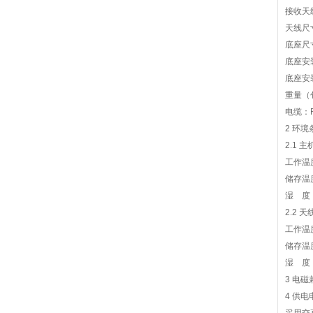
接收天
天线尺
底座尺
底座安
底座安
重量（
电缆：
2
环境
2.1
主
工作温
储存温
湿
度
2.2
天
工作温
储存温
湿
度
3
电磁
4
供电