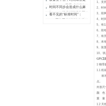
1
、支
时间原点
各的？GPS卫星对时服务
时间不同步会造成什么麻
2
、时
器能做什么？
烦？GPS标准时间服务器
3
、双
看不见的“标准时间”：
解决的不只是校时
4
、时
GPS网络同步时钟如何为
5
、有
1
行业运转校准节奏
6
、双
7
、有
8
、本
9
、装
10
、状
GPS
卫
1
物理
1.1
机
标
点。
外形尺
颜
色
重
量
1.2
天