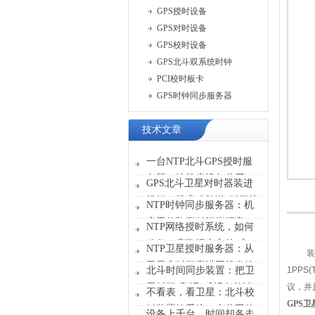
GPS授时设备
GPS对时设备
GPS校时设备
GPS北斗双系统时钟
PCI校时板卡
GPS时钟同步服务器
技术文章
一台NTP北斗GPS授时服
务器，让机房设备共用一
GPS北斗卫星对时器装进
张“时刻表”
机柜，机房才敢说“时间统
NTP时钟同步服务器：机
一”
房里的隐形时间指挥官
NTP网络授时系统，如何
稳住一座数据中心的“心
NTP卫星授时服务器：从
装
跳”？
卫星拿时间塞进网线发给
北斗时间同步装置：把卫
1PPS(
设备
星时间“翻译”成设备能读
议，并
不看表，看卫星：北斗校
懂的信号
GPS
卫
时装置给系统一个共同的
设备上千台，时间却各走