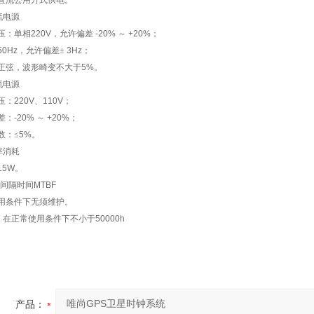
直流公用方式供电。
流电源
压：单相
220V
，允许偏差
-20%
～
+20%
；
50Hz
，允许偏差±
3Hz
；
正弦，波形畸变不大于
5%
。
流电源
压：
220V
、
110V
；
差：
-20%
～
+20%
；
数：≤
5%
。
率消耗
15W
。
*间隔时间
MTBF
用条件下无须维护。
：在正常使用条件下不小于
50000h
产品：