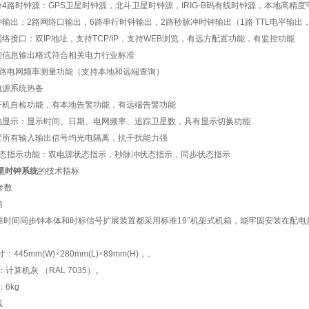
持
4
路时钟源：
GPS
卫星时钟源，北斗卫星时钟源，
IRIG-B
码有线时钟源，本地高精度
钟输出：
2
路网络口输出，
6
路串行时钟输出，
2
路秒脉冲时钟输出（
1
路
TTL
电平输出
网络接口：双
IP
地址，支持
TCP/IP
，支持
WEB
浏览，有远方配置功能，有监控功能
间信息输出格式符合相关电力行业标准
路电网频率测量功能（支持本地和远端查询）
电源系统热备
开机自检功能，有本地告警功能，有远端告警功能
地显示：显示时间、日期、电网频率、追踪卫星数，具有显示切换功能
置所有输入输出信号均光电隔离，抗干扰能力强
态指示功能：双电源状态指示，秒脉冲状态指示，同步状态指示
星时钟系统
的技术指标
参数
箱
准时间同步钟本体和时标信号扩展装置都采用标准
19
″机架式机箱，能牢固安装在配电
寸：
445mm(W)
×
280mm(L)
×
89mm(H)
，
。
：计算机灰
（
RAL 7035
）
。
：
6kg
线