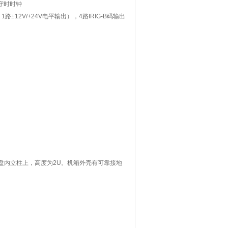
守时时钟
，
1
路±
12V/+24V
电平输出），
4
路
IRIG-B
码输出
盘内立柱上，高度为
2U
。机箱外壳有可靠接地