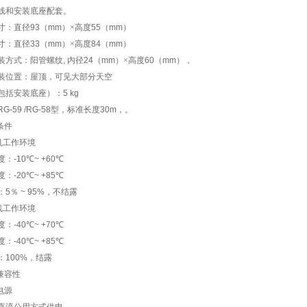
线和安装底座配套。
寸：直径
93
（
mm
）×高度
55
（
mm
）
寸：直径
33
（
mm
）×高度
84
（
mm
）
装方式：阳管螺纹
,
内径
24
（
mm
）×高度
60
（
mm
），
装位置：屋顶，可见大部分天空
包括安装底座）：
5 kg
RG-59 /RG-58
型，标准长度
30m
，
。
条件
机工作环境
度：
-10
℃
~ +60
℃
度：
-20
℃
~ +85
℃
：
5
％
~ 95%
，不结露
线
工作环境
度：
-40
℃
~ +70
℃
度：
-40
℃
~ +85
℃
：
100%
，结露
兼容性
电源