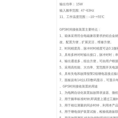
输出功率： 15W
输入频率范围: 47~63Hz
11、工作温度范围：–10~+55℃
GPS时间接收装置主要特点：
1、箱体采用符合电磁兼容要求的铝合金
改、配置方便，扩展灵活，维修方便。
2、时间精度高，脉冲对时精度可达0.1
3、具有多种对时输出接口，脉冲对时；串行
4、输出通道多，组合方便，可由用户根
5、采用高性能、大功率、宽范围开关电
6、具有失电和故障报警2组继电器接点输
7、面板设有14位LED数码显示，可显
、GPS时间接收装置的用途
1、为电网自动化装置如故障录波器、微
2、用于频率标准时钟,即调度上通过工频
3、用于相位测量的同步时钟，利用本产
4、用于继电保护装置试验，检验线路纵