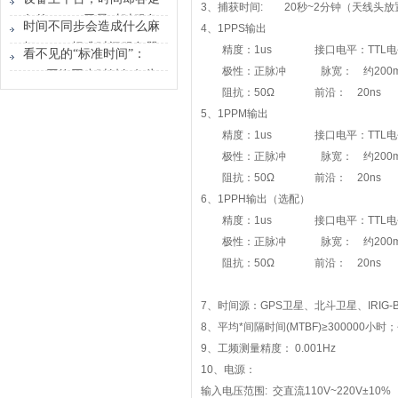
3、捕获时间: 20秒~2分钟（天线头
时间原点
各的？GPS卫星对时服务
时间不同步会造成什么麻
4、1PPS输出
器能做什么？
烦？GPS标准时间服务器
精度：1us 接口电平：TTL
看不见的“标准时间”：
解决的不只是校时
极性：正脉冲 脉宽： 约200m
GPS网络同步时钟如何为
阻抗：50Ω 前沿： 20ns
行业运转校准节奏
5、1PPM输出
精度：1us 接口电平：TTL
极性：正脉冲 脉宽： 约200m
阻抗：50Ω 前沿： 20ns
6、1PPH输出（选配）
精度：1us 接口电平：TTL
极性：正脉冲 脉宽： 约200m
阻抗：50Ω 前沿： 20ns
7、时间源：GPS卫星、北斗卫星、IRIG-
8、平均*间隔时间(MTBF)≥30000
9、工频测量精度： 0.0
10、电源：
输入电压范围: 交直流110V~220V±10%