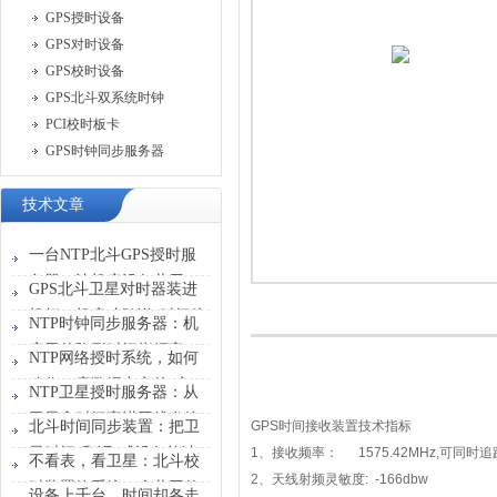
GPS授时设备
GPS对时设备
GPS校时设备
GPS北斗双系统时钟
PCI校时板卡
GPS时钟同步服务器
技术文章
一台NTP北斗GPS授时服
务器，让机房设备共用一
GPS北斗卫星对时器装进
张“时刻表”
机柜，机房才敢说“时间统
NTP时钟同步服务器：机
一”
房里的隐形时间指挥官
NTP网络授时系统，如何
稳住一座数据中心的“心
NTP卫星授时服务器：从
跳”？
卫星拿时间塞进网线发给
北斗时间同步装置：把卫
GPS时间接收装置技术指标
设备
星时间“翻译”成设备能读
1、接收频率： 1575.42MHz,可同时追
不看表，看卫星：北斗校
懂的信号
2、天线射频灵敏度: -166dbw
时装置给系统一个共同的
设备上千台，时间却各走