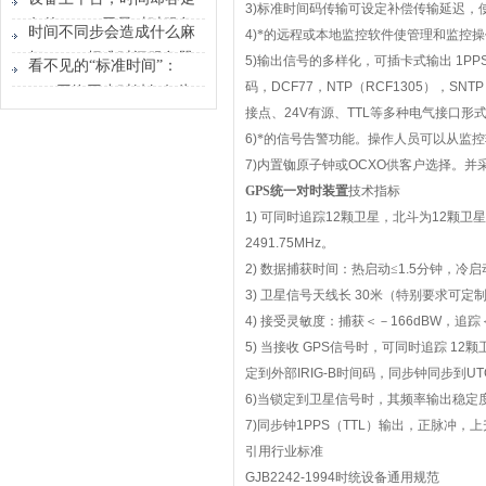
3)
标准时间码传输可设定补偿传输延迟，
时间原点
各的？GPS卫星对时服务
时间不同步会造成什么麻
4)
*的远程或本地监控软件使管理和监控
器能做什么？
烦？GPS标准时间服务器
5)
输出信号的多样化，可插卡式输出
1PP
看不见的“标准时间”：
解决的不只是校时
码，
DCF77
，
NTP
（
RCF1305
），
SNTP
GPS网络同步时钟如何为
接点、
24V
有源、
TTL
等多种电气接口形
行业运转校准节奏
6)
*的信号告警功能。操作人员可以从监
7)
内置铷原子钟或
OCXO
供客户选择。并
GPS
统一对时装置
技术指标
1)
可同时追踪
12
颗卫星，北斗为
12
颗卫星
2491.75MHz
。
2)
数据捕获时间：热启动≤
1.5
分钟，冷启
3)
卫星信号天线长
30
米（特别要求可定
4)
接受灵敏度：捕获＜－
166dBW
，追踪
5)
当接收
GPS
信号时，可同时追踪
12
颗
定到外部
IRIG-B
时间码，同步钟同步到
UT
6)
当锁定到卫星信号时，其频率输出稳定
7)
同步钟
1PPS
（
TTL
）输出，正脉冲，上
引用行业标准
GJB2242-1994
时统设备通用规范