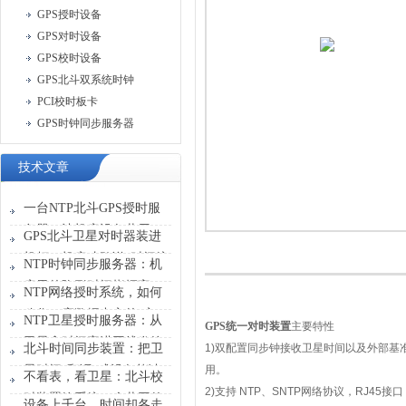
GPS授时设备
GPS对时设备
GPS校时设备
GPS北斗双系统时钟
PCI校时板卡
GPS时钟同步服务器
技术文章
一台NTP北斗GPS授时服
务器，让机房设备共用一
GPS北斗卫星对时器装进
张“时刻表”
机柜，机房才敢说“时间统
NTP时钟同步服务器：机
一”
房里的隐形时间指挥官
NTP网络授时系统，如何
稳住一座数据中心的“心
NTP卫星授时服务器：从
GPS
统一对时装置
主要特性
跳”？
卫星拿时间塞进网线发给
北斗时间同步装置：把卫
1)
双配置同步钟接收卫星时间以及外部基
设备
星时间“翻译”成设备能读
用。
不看表，看卫星：北斗校
懂的信号
2)
支持
NTP
、
SNTP
网络协议，
RJ45
接口
时装置给系统一个共同的
设备上千台，时间却各走