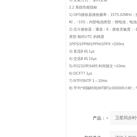
5)
安装方式：
室内安装
2.2
系统性能指标
1) GPS
接收器接收频率：
1575.42MHz
；
时，<
15S
；内部电池类型：锂电池，电池
2)
北斗接收器：通道：
6
；接收灵敏度：
-
类型
相对
UTC
的精度
1PPS/1PPM/1PPH/1PPX <200ns
3)
直流
B
码
1
μ
s
4)
交流
B
码
10
μ
s
5) RS232/RS485
时间报文
<10ms
6) DCF77 1
μ
s
7) NTP/SNTP 1
～
10ms
8)
平均*间隔时间
(MTBF)≥300000
小时；
产品：