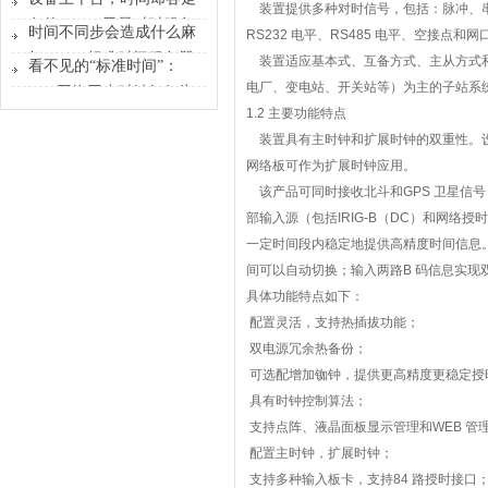
装置提供多种对时信号，包括：脉冲、
时间原点
各的？GPS卫星对时服务
时间不同步会造成什么麻
RS232
电平、
RS485
电平、空接点和网
器能做什么？
烦？GPS标准时间服务器
装置适应基本式、互备方式、主从方式
看不见的“标准时间”：
解决的不只是校时
电厂、变电站、开关站等）为主的子站系
GPS网络同步时钟如何为
1.2
主要功能特点
行业运转校准节奏
装置具有主时钟和扩展时钟的双重性。
网络板可作为扩展时钟应用。
该产品可同时接收北斗和
GPS
卫星信号
部输入源（包括
IRIG-B
（
DC
）和网络授时
一定时间段内稳定地提供高精度时间信息
间可以自动切换；输入两路
B
码信息实现
具体功能特点如下：
配置灵活，支持热插拔功能；
双电源冗余热备份；
可选配增加铷钟，提供更高精度更稳定授
具有时钟控制算法；
支持点阵、液晶面板显示管理和
WEB
管
配置主时钟，扩展时钟；
支持多种输入板卡，支持
84
路授时接口