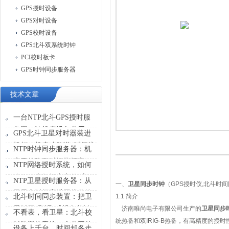
GPS授时设备
GPS对时设备
GPS校时设备
GPS北斗双系统时钟
PCI校时板卡
GPS时钟同步服务器
技术文章
一台NTP北斗GPS授时服
务器，让机房设备共用一
GPS北斗卫星对时器装进
张“时刻表”
机柜，机房才敢说“时间统
NTP时钟同步服务器：机
一”
房里的隐形时间指挥官
NTP网络授时系统，如何
稳住一座数据中心的“心
NTP卫星授时服务器：从
一、
卫星同步时钟
（
GPS
授时仪
,
北斗时间
跳”？
卫星拿时间塞进网线发给
北斗时间同步装置：把卫
1.1
简介
设备
星时间“翻译”成设备能读
济南唯尚电子有限公司生产的
卫星同步
不看表，看卫星：北斗校
懂的信号
统热备和双
IRIG-B
热备，有高精度的授时
时装置给系统一个共同的
设备上千台，时间却各走