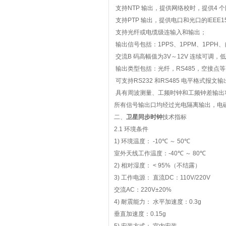
支持
NTP
输出，提供网络校时，提供
4
个
支持
PTP
输出，提供电口和光口的
IEEE1
支持光纤或电缆级连输入和输出；
输出信号包括：
1PPS
、
1PPM
、
1PPH
、
交流
B
码高幅值为
3V
～
12V
连续可调，低
输出类型包括：光纤，
RS485
，空接点等
可支持
RS232
和
RS485
电平格式报文输
具有周波测量、工频时钟和工频钟差输出
所有信号输出口均经过光电隔离输出，电
二、
卫星同步时钟
技术指标
2.1
环境条件
1)
环境温度：
-10
℃
～
50
℃
室外天线工作温度：
-40
℃
～
80
℃
2)
相对湿度：
< 95%
（不结露）
3)
工作电源：
直流
DC
：
110V/220V
交流
AC
：
220V±20%
4)
耐震能力：
水平加速度：
0.3g
垂直加速度：
0.15g