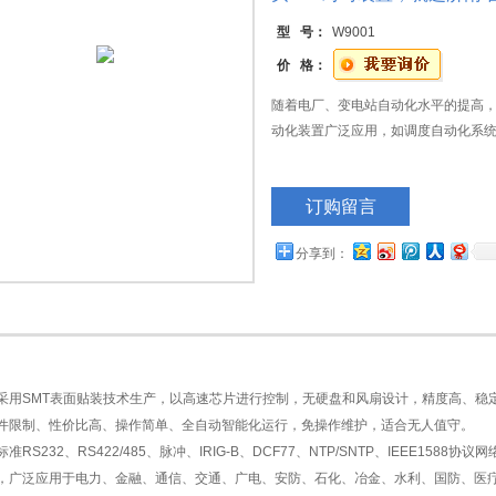
型 号：
W9001
价 格：
随着电厂、变电站自动化水平的提高
动化装置广泛应用，如调度自动化系
订购留言
分享到：
采用
SMT
表面贴装技术生产，以高速芯片进行控制，无硬盘和风扇设计，精度高、稳
件限制、性价比高、操作简单、全自动智能化运行，免操作维护，适合无人值守。
标准
RS232
、
RS422/485
、脉冲、
IRIG-B
、
DCF77
、
NTP/SNTP
、
IEEE1588
协议网
，广泛应用于电力、金融、通信、交通、广电、安防、石化、冶金、水利、国防、医