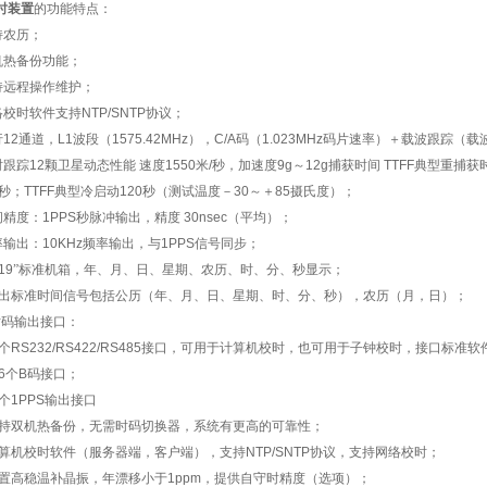
时装置
的功能特点：
持农历；
机热备份功能；
持远程操作维护；
络校时软件支持
NTP/SNTP
协议；
行
12
通道，
L1
波段（
1575.42MHz
），
C/A
码（
1.023MHz
码片速率）＋载波跟踪（载
时跟踪
12
颗卫星动态性能
速度
1550
米
/
秒，加速度
9g
～
12g
捕获时间
TTFF
典型重捕获
秒；
TTFF
典型冷启动
120
秒（测试温度－
30
～＋
85
摄氏度）；
间精度：
1PPS
秒脉冲输出，精度
30nsec
（平均）；
率输出：
10KHz
频率输出，与
1PPS
信号同步；
19
”标准机箱，年、月、日、星期、农历、时、分、秒显示；
出标准时间信号包括公历（年、月、日、星期、时、分、秒），农历（月，日）；
时码输出接口：
个
RS232/RS422/RS485
接口，可用于计算机校时，也可用于子钟校时，接口标准软
6
个
B
码接口；
个
1PPS
输出接口
持双机热备份，无需时码切换器，系统有更高的可靠性；
算机校时软件（服务器端，客户端），支持
NTP/SNTP
协议，支持网络校时；
置高稳温补晶振，年漂移小于
1ppm
，提供自守时精度（选项）；