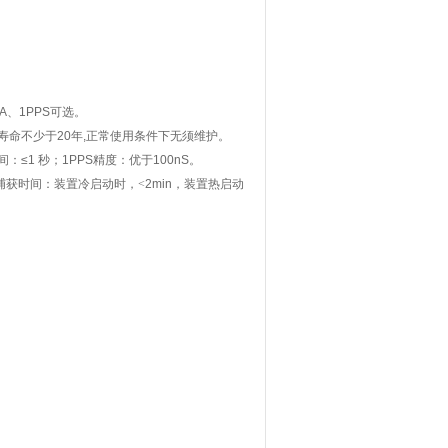
A
、
1PPS
可选。
寿命不少于
20
年
,
正常使用条件下无须维护。
间：
≤1
秒；
1PPS
精度：优于
100nS
。
捕获时间：装置冷启动时，<
2min
，装置热启动