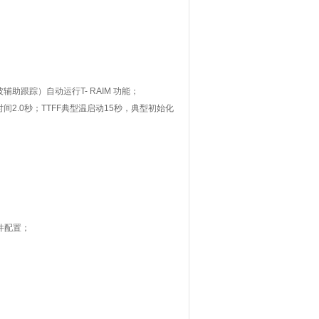
波辅助跟踪）自动运行
T- RAIM
功能；
时间
2.0
秒；
TTFF
典型温启动
15
秒，典型初始化
件配置；