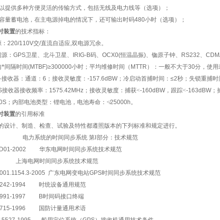
以提供多种方便灵活的传输方式，包括无线及电力线等（选项）；
容量蓄电池，在主电源掉电的情况下，还可输出时码
480
小时（选项）；
时装置
的技术指标：
源：
220/110V
交
/
直流自适应
,
双电源冗余。
间源：
GPS
卫星、北斗卫星、
IRIG-B
码、
OCX0(
恒温晶振
)
、铷原子钟、
RS232
、
CDM
均*间隔时间
(MTBF)≥300000
小时；平均维修时间（
MTTR
）：一般不大于
30
分，使用
斗接收器：通道：
6
；接收灵敏度：
-157.6dBW
；
冷启动首捕时间：
≤2
秒；失锁重捕时
S
接收器接收频率：
1575.42MHz
；接收灵敏度：捕获<
-160dBW
，跟踪<
-163dBW
；
0S
；内部电池类型：锂电池，电池寿命：≮
25000h
。
时装置
的引用标准
的设计、制造、检查、试验及特性都遵照版本的下列标准和规定进行。
L/T
电力系统的时间同步系统
第Ⅰ部分：技术规范
HD01-2002
华东电网时间同步系统技术规范
上海电网时间同步系统技术规范
001.1154.3-2005
广东电网变电站
GPS
时间同步系统技术规范
2242-1994
时统设备通用规范
2991-1997 B
时间码接口终端
2715-1996
国防计量通用术语