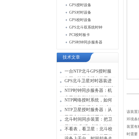
GPS授时设备
GPS对时设备
GPS校时设备
GPS北斗双系统时钟
PCI校时板卡
GPS时钟同步服务器
技术文章
一台NTP北斗GPS授时服
务器，让机房设备共用一
GPS北斗卫星对时器装进
张“时刻表”
机柜，机房才敢说“时间统
NTP时钟同步服务器：机
一”
房里的隐形时间指挥官
NTP网络授时系统，如何
稳住一座数据中心的“心
NTP卫星授时服务器：从
该装置
跳”？
卫星拿时间塞进网线发给
北斗时间同步装置：把卫
环境条
设备
星时间“翻译”成设备能读
装置有
不看表，看卫星：北斗校
懂的信号
时需要
时装置给系统一个共同的
设备上千台，时间却各走