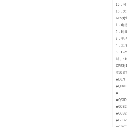
15
．可
16
．大
GPS
对
1
．电
2
．时
3
．平
4
．北
5
．
GP
时，<
1
GPS
对
本装置
◆
D
◆
QB/
◆
◆
Q/GD
◆
GJB
◆
GJB
◆
GJB