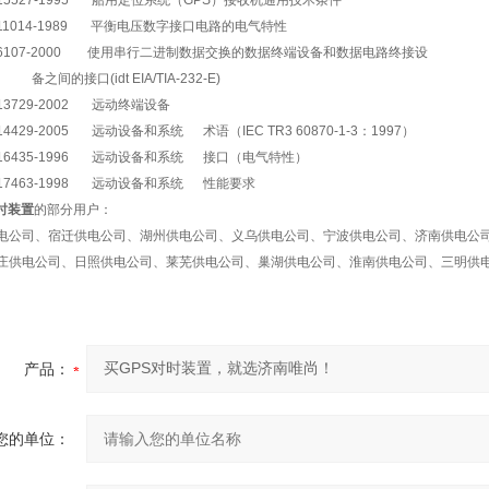
T15527-1995
船用定位系统（
GPS
）接收机通用技术条件
T11014-1989
平衡电压数字接口电路的电气特性
T6107-2000
使用串行二进制数据交换的数据终端设备和数据电路终接设
备之间的接口
(idt EIA/TIA-232-E)
T13729-2002
远动终端设备
T14429-2005
远动设备和系统
术语（
IEC TR3 60870-1-3
：
1997
）
T16435-1996
远动设备和系统
接口（电气特性）
T17463-1998
远动设备和系统
性能要求
时装置
的部分用户：
电公司、宿迁供电公司、湖州供电公司、义乌供电公司、宁波供电公司、济南供电公
庄供电公司、日照供电公司、莱芜供电公司、巢湖供电公司、淮南供电公司、三明供
产品：
您的单位：