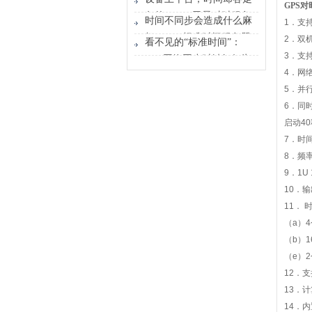
GPS
对
时间原点
各的？GPS卫星对时服务
时间不同步会造成什么麻
1
．支
器能做什么？
烦？GPS标准时间服务器
2
．双
看不见的“标准时间”：
解决的不只是校时
3
．支
GPS网络同步时钟如何为
4
．网
行业运转校准节奏
5
．并
6
．同
启动
40
7
．时
8
．频
9
．
1U 
10
．输
11
．
（
a
）
4
（
b
）
1
（
e
）
2
12
．支
13
．计
14
．内