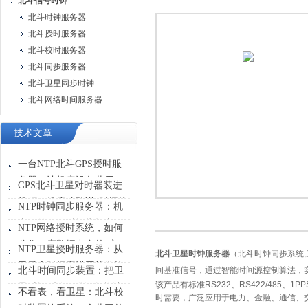
北斗信号时钟
北斗时钟服务器
北斗授时服务器
北斗校时服务器
北斗同步服务器
北斗卫星同步时钟
北斗网络时间服务器
技术文章
一台NTP北斗GPS授时服
务器，让机房设备共用一
GPS北斗卫星对时器装进
张“时刻表”
机柜，机房才敢说“时间统
NTP时钟同步服务器：机
一”
房里的隐形时间指挥官
NTP网络授时系统，如何
稳住一座数据中心的“心
NTP卫星授时服务器：从
北斗卫星时钟服务器
（北斗时钟同步系统
,
跳”？
卫星拿时间塞进网线发给
北斗时间同步装置：把卫
间基准信号，通过智能时间源控制算法，
设备
该产品有标准
RS232
、
RS422/485
、
1PP
星时间“翻译”成设备能读
不看表，看卫星：北斗校
时需要，广泛应用于电力、金融、通信、
懂的信号