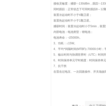
接收灵敏度：捕获<
-130dBm
，跟踪<
-13
同时跟踪：正常状态下可同时跟踪
8
～
12
装置冷起动时不小于
4
颗卫星；
装置热起动时不小于
1
颗卫星。
捕获时间：装置冷起动时小于
5min
，装置
内部电池：电池类型：锂电池；
电池寿命：≮
25000h
。
3
、功耗：≤
15W
。
4
、平均*间隔时间
(MTBF)
≥
70000
小时；
5
、输出时间与协调世界时（
UTC
）时间同
6
、时间保持单元守时精度：时间保持单
7
、抗干扰
在雷击过电压、一次回路操作、开关场故