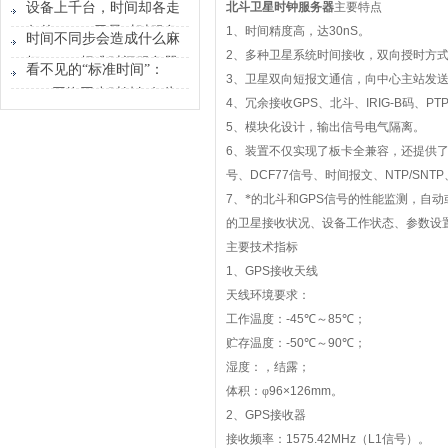
时装置给系统一个共同的
设备上千台，时间却各走
北斗卫星时钟服务器
主要特点
时间原点
各的？GPS卫星对时服务
1
、时间精度高，达
30nS
。
时间不同步会造成什么麻
器能做什么？
2
、多种卫星系统时间接收，双向授时方
烦？GPS标准时间服务器
看不见的“标准时间”：
3
、卫星双向短报文通信，向中心主站发
解决的不只是校时
GPS网络同步时钟如何为
4
、冗余接收
GPS
、北斗、
IRIG-B
码、
PT
行业运转校准节奏
5
、模块化设计，输出信号电气隔离。
6
、装置不仅实现了板卡全兼容，还提供
号、
DCF77
信号、时间报文、
NTP/SNTP
7
、*的北斗和
GPS
信号的性能监测，自动
的卫星接收状况、设备工作状态、参数设
主要技术指标
1
、
GPS
接收天线
天线环境要求：
工作温度：
-45
℃～
85
℃；
贮存温度：
-50
℃～
90
℃；
湿度：
，结露；
体积：φ
96×126mm
。
2
、
GPS
接收器
接收频率：
1575.42MHz
（
L1
信号）。