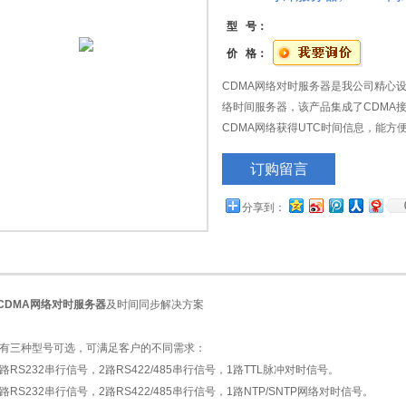
型 号：
价 格：
CDMA网络对时服务器是我公司精心
络时间服务器，该产品集成了CDMA
CDMA网络获得UTC时间信息，能方
适合部署在不方便布设室外GPS/北
订购留言
分享到：
CDMA
网络对时服务器
及时间同步解决方案
有三种型号可选，可满足客户的不同需求：
路
RS232
串行信号，
2
路
RS422/485
串行信号，
1
路
TTL
脉冲对时信号。
路
RS232
串行信号，
2
路
RS422/485
串行信号，
1
路
NTP/SNTP
网络对时信号。