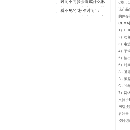
时间不同步会造成什么麻
C
型：
1
器能做什么？
烦？GPS标准时间服务器
该产品
看不见的“标准时间”：
解决的不只是校时
的保存
GPS网络同步时钟如何为
CDMA
行业运转校准节奏
1
）
CD
2
）功耗
3
）电
4
）平
5
）输
6
）时
A
．通
B
．数
C
．准
7
）网
支持协
网络接
吞吐量
授时记