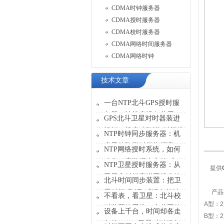
CDMA时钟服务器
CDMA授时服务器
CDMA校时服务器
CDMA网络时间服务器
CDMA网络时钟
技术文章
一台NTP北斗GPS授时服
务器，让机房设备共用一
GPS北斗卫星对时器装进
张“时刻表”
机柜，机房才敢说“时间统
NTP时钟同步服务器：机
一”
房里的隐形时间指挥官
NTP网络授时系统，如何
稳住一座数据中心的“心
NTP卫星授时服务器：从
提供
跳”？
卫星拿时间塞进网线发给
北斗时间同步装置：把卫
设备
星时间“翻译”成设备能读
产品
不看表，看卫星：北斗校
懂的信号
A
型：
2
时装置给系统一个共同的
设备上千台，时间却各走
B
型：
2
时间原点
各的？GPS卫星对时服务