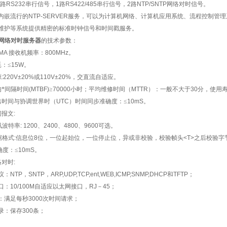
路
RS232
串行信号，
1
路
RS422/485
串行信号，
2
路
NTP/SNTP
网络对时信号。
内嵌流行的
NTP-SERVER
服务，可以为计算机网络、计算机应用系统、流程控制管理
维护等系统提供精密的标准时钟信号和时间戳服务。
网络对时服务器
的技术参数：
MA
接收机频率：
800MHz
。
：≤
15W
。
源
:220V±20%
或
110V±20%
，交直流自适应。
均*间隔时间
(MTBF)
≥
70000
小时；平均维修时间（
MTTR
）：一般不大于
30
分，使用
出时间与协调世界时（
UTC
）时间同步准确度：≤
10mS
。
间报文
:
讯波特率
: 1200
、
2400
、
4800
、
9600
可选。
据格式
:
信息位
8
位，一位起始位，一位停止位，异或非校验，校验帧头
<T>
之后校验字
确度：≤
10mS
。
络对时
:
议：
NTP
，
SNTP
，
ARP,UDP,TCP,ent,WEB,ICMP,SNMP,DHCP
和
TFTP
；
口：
10/100M
自适应以太网接口，
RJ
－
45
；
：满足每秒
3000
次时间请求；
录：保存
300
条；