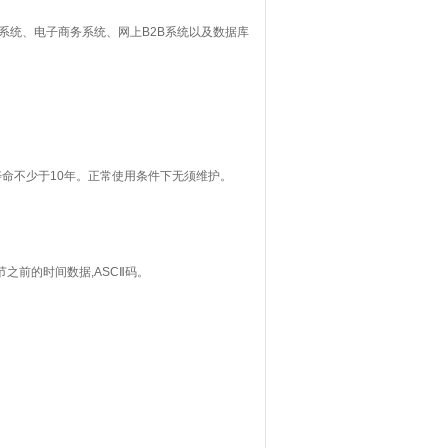
系统、电子商务系统、网上
B2B
系统以及数据库
寿命不少于
10
年。正常使用条件下无须维护。
节之前的时间数据
,ASCⅡ
码。