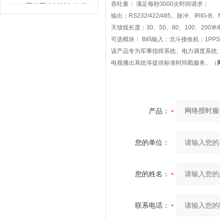
解决的不只是校时
吞吐量：
满足每秒
3000
次时间请求；
GPS网络同步时钟如何为
输出：
RS232/422/485
、脉冲、
IRIG-B
、
行业运转校准节奏
天馈线长度：
30
、
50
、
80
、
100
、
200
米
可选模块：
B
码输入；北斗接收机；
1PPS
该产品专为军事指挥系统、电力调度系统
电视播出系统等提供标准时间戳服务。（
产品：
您的单位：
您的姓名：
联系电话：