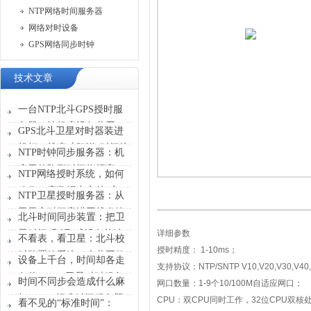
NTP网络时间服务器
网络对时设备
GPS网络同步时钟
技术文章
一台NTP北斗GPS授时服
务器，让机房设备共用一
GPS北斗卫星对时器装进
张“时刻表”
机柜，机房才敢说“时间统
NTP时钟同步服务器：机
一”
房里的隐形时间指挥官
NTP网络授时系统，如何
稳住一座数据中心的“心
NTP卫星授时服务器：从
跳”？
卫星拿时间塞进网线发给
北斗时间同步装置：把卫
设备
星时间“翻译”成设备能读
详细参数
不看表，看卫星：北斗校
懂的信号
授时精度：
1-10ms
；
时装置给系统一个共同的
设备上千台，时间却各走
支持协议：
NTP/SNTP V10,V20,V30,V40,
时间原点
各的？GPS卫星对时服务
时间不同步会造成什么麻
网口数量：
1-9
个
10/100M
自适应网口；
器能做什么？
烦？GPS标准时间服务器
CPU
：双
CPU
同时工作，
32
位
CPU
双核
看不见的“标准时间”：