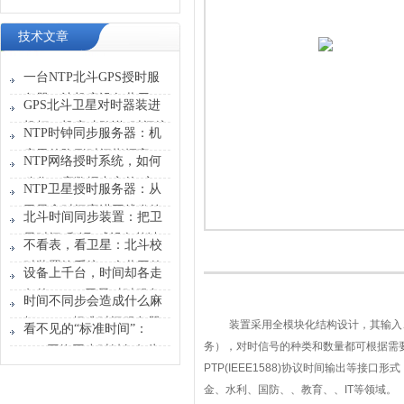
技术文章
一台NTP北斗GPS授时服
务器，让机房设备共用一
GPS北斗卫星对时器装进
张“时刻表”
机柜，机房才敢说“时间统
NTP时钟同步服务器：机
一”
房里的隐形时间指挥官
NTP网络授时系统，如何
稳住一座数据中心的“心
NTP卫星授时服务器：从
跳”？
卫星拿时间塞进网线发给
北斗时间同步装置：把卫
设备
星时间“翻译”成设备能读
不看表，看卫星：北斗校
懂的信号
时装置给系统一个共同的
设备上千台，时间却各走
时间原点
各的？GPS卫星对时服务
时间不同步会造成什么麻
器能做什么？
烦？GPS标准时间服务器
装置采用全模块化结构设计，其输入
看不见的“标准时间”：
解决的不只是校时
务），对时信号的种类和数量都可根据需
GPS网络同步时钟如何为
PTP(IEEE1588)
协议时间输出等接口形式
行业运转校准节奏
金、水利、国防、、教育、、
IT
等领域。