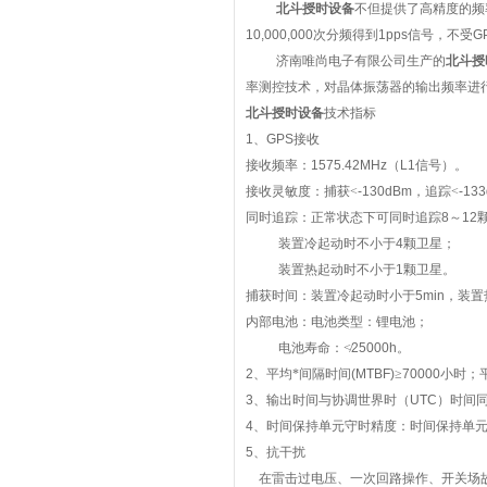
北斗授时设备
不但提供了高精度的频
10,000,000
次分频得到
1pps
信号，不受
G
济南唯尚电子有限公司生产的
北斗授
率测控技术，对晶体振荡器的输出频率进
北斗授时设备
技术指标
1
、
GPS
接收
接收频率：
1575.42MHz
（
L1
信号）。
接收灵敏度：捕获<
-130dBm
，追踪<
-13
同时追踪：正常状态下可同时追踪
8
～
12
装置冷起动时不小于
4
颗卫星；
装置热起动时不小于
1
颗卫星。
捕获时间：装置冷起动时小于
5min
，装置
内部电池：电池类型：锂电池；
电池寿命：≮
25000h
。
2
、平均*间隔时间
(MTBF)
≥
70000
小时；
3
、输出时间与协调世界时（
UTC
）时间同
4
、时间保持单元守时精度：时间保持单
5
、抗干扰
在雷击过电压、一次回路操作、开关场