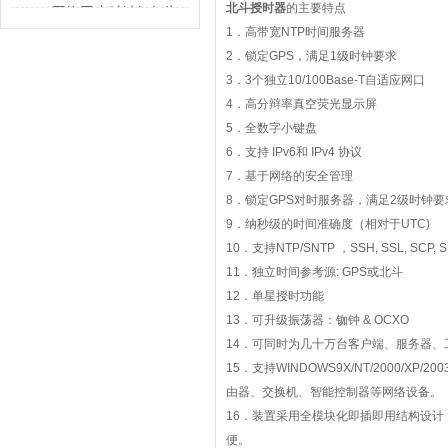
解决的不只是校时
北斗授时器
的主要特点
GPS网络同步时钟如何为
1
．高带宽
NTP
时间服务器
行业运转校准节奏
2
．锁定
GPS
，满足
1
级时钟要求
3
．
3
个独立
10/100Base-T
自适应网口
4
．高分辩率真空荧光显示屏
5
．全数字小键盘
6
．支持
IPv6
和
IPv4
协议
7
．基于网络的安全管理
8
．锁定
GPS
对时服务器，满足
2
级时钟要
9
．纳秒级的时间准确度（相对于
UTC)
10
．支持
NTP/SNTP
，
SSH, SSL, SCP, S
11
．独立时间参考源
: GPS
或北斗
12
．单星授时功能
13
．可升级振荡器：铷钟
& OCXO
14
．可同时为几十万台客户端、服务器、
15
．支持
WINDOWS9X/NT/2000/XP/2003/
由器、交换机、智能控制器等网络设备。
16
．装置采用全模块化即插即用结构设计
便。