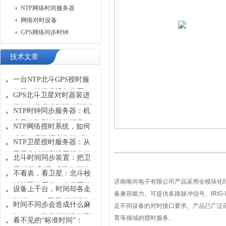
NTP网络时间服务器
网络对时设备
GPS网络同步时钟
技术文章
一台NTP北斗GPS授时服
务器，让机房设备共用一
GPS北斗卫星对时器装进
张“时刻表”
机柜，机房才敢说“时间统
NTP时钟同步服务器：机
一”
房里的隐形时间指挥官
NTP网络授时系统，如何
稳住一座数据中心的“心
NTP卫星授时服务器：从
跳”？
卫星拿时间塞进网线发给
北斗时间同步装置：把卫
设备
星时间“翻译”成设备能读
不看表，看卫星：北斗校
懂的信号
济南唯尚电子有限公司产品采用全模块化
时装置给系统一个共同的
设备上千台，时间却各走
备兼容能力。可提供多路脉冲信号、
IRIG-
时间原点
各的？GPS卫星对时服务
时间不同步会造成什么麻
足不同设备的对时接口要求。产品已广泛
器能做什么？
烦？GPS标准时间服务器
育等领域的授时服务。
看不见的“标准时间”：