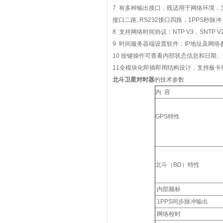
7
有多种输出接口，既适用于网络环境，
接口二路
, RS232
接口四路，
1PPS
秒脉冲
8
支持网络时间协议：
NTP V3
，
SNTP V
9
时间服务器端设置软件：
IP
地址及网络
10
按键操作可查看内部状态信息和日期、
11
全模块化即插即用结构设计，支持板卡
北斗卫星对时器
的技术参数
内
容
GPS
特性
北斗（
BD
）特性
内部频标
1PPS
同步脉冲输出
网络校时