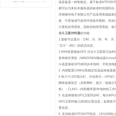
解决的不只是校时
该设备是一种智能化、基于标准
NTP/SNT
GPS网络同步时钟如何为
都可以与来自本服务器的标准时间源同步
行业运转校准节奏
济南唯尚电子有限公司产品采用表面贴装
差、不受地域气候等环境条件限制、性价
计算机应用系统、流程控制管理系统、电
北斗卫星对时器
的功能
1
面板可以显示：
①
时、分、秒、年、月
“
北斗
”
（
BD
）的状态信息。
2
时钟装置接收
GPS
与北斗卫星双冗余时
多种操作系统（
WINDOWS/
路由器
/Linux/
斗或是接收
GPS
来同步本地钟。开机加电
3
内部配置
10MHZ
高稳定恒温晶体振荡器
4
有六个
LED
指示灯，分别表示：
GPS
灯
网络链接状态（未联网时，熄灭；链接正
烁）；
CLK
灯
—
内部频率源
/
本地钟的工作
5
在选择接收
GPS
卫星同步时，每分钟可
GPS
卫星时输入
BD
的位置信息；如果收不
置信息。
6
支持标准
NTP/SNTP
协议，
10/100M
以