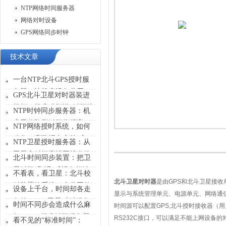
NTP网络时间服务器
网络对时设备
GPS网络同步时钟
技术文章
一台NTP北斗GPS授时服
务器，让机房设备共用一
GPS北斗卫星对时器装进
张“时刻表”
机柜，机房才敢说“时间统
NTP时钟同步服务器：机
一”
房里的隐形时间指挥官
NTP网络授时系统，如何
稳住一座数据中心的“心
NTP卫星授时服务器：从
跳”？
卫星拿时间塞进网线发给
北斗时间同步装置：把卫
设备
星时间“翻译”成设备能读
不看表，看卫星：北斗校
懂的信号
北斗卫星对时器
是由
GPS
和北斗卫星接收
时装置给系统一个共同的
设备上千台，时间却各走
显示与系统管理单元、电源单元、网络通
时间原点
各的？GPS卫星对时服务
时间不同步会造成什么麻
时间源可以配置
GPS,
北斗授时接收器（用
器能做什么？
烦？GPS标准时间服务器
RS232C
接口，可以满足不能上网设备的
看不见的“标准时间”：